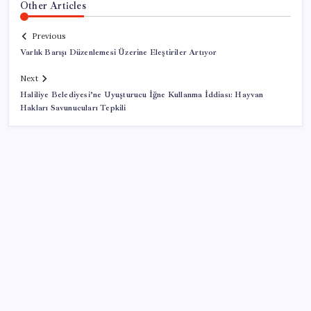
Other Articles
Previous
Varlık Barışı Düzenlemesi Üzerine Eleştiriler Artıyor
Next
Haliliye Belediyesi’ne Uyuşturucu İğne Kullanma İddiası: Hayvan
Hakları Savunucuları Tepkili
SON YAZILAR
BDDK’den tasarruf finansman şirketlerine yeni
düzenleme