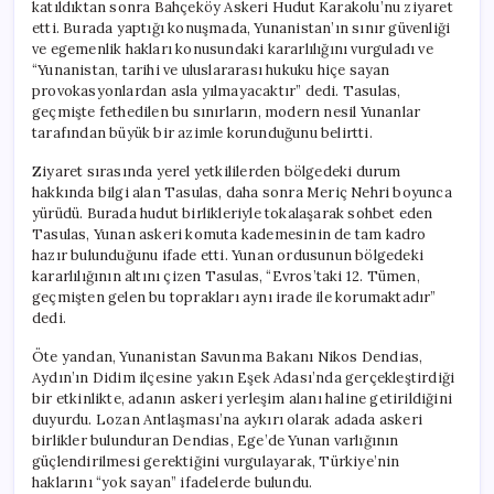
katıldıktan sonra Bahçeköy Askeri Hudut Karakolu’nu ziyaret
etti. Burada yaptığı konuşmada, Yunanistan’ın sınır güvenliği
ve egemenlik hakları konusundaki kararlılığını vurguladı ve
“Yunanistan, tarihi ve uluslararası hukuku hiçe sayan
provokasyonlardan asla yılmayacaktır” dedi. Tasulas,
geçmişte fethedilen bu sınırların, modern nesil Yunanlar
tarafından büyük bir azimle korunduğunu belirtti.
Ziyaret sırasında yerel yetkililerden bölgedeki durum
hakkında bilgi alan Tasulas, daha sonra Meriç Nehri boyunca
yürüdü. Burada hudut birlikleriyle tokalaşarak sohbet eden
Tasulas, Yunan askeri komuta kademesinin de tam kadro
hazır bulunduğunu ifade etti. Yunan ordusunun bölgedeki
kararlılığının altını çizen Tasulas, “Evros’taki 12. Tümen,
geçmişten gelen bu toprakları aynı irade ile korumaktadır”
dedi.
Öte yandan, Yunanistan Savunma Bakanı Nikos Dendias,
Aydın’ın Didim ilçesine yakın Eşek Adası’nda gerçekleştirdiği
bir etkinlikte, adanın askeri yerleşim alanı haline getirildiğini
duyurdu. Lozan Antlaşması’na aykırı olarak adada askeri
birlikler bulunduran Dendias, Ege’de Yunan varlığının
güçlendirilmesi gerektiğini vurgulayarak, Türkiye’nin
haklarını “yok sayan” ifadelerde bulundu.