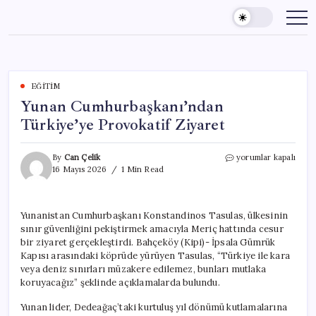
Skip
to
content
EĞITIM
Yunan Cumhurbaşkanı’ndan
Türkiye’ye Provokatif Ziyaret
Yunan
By
Can Çelik
yorumlar kapalı
Cumhurbaşkanı’nda
16 Mayıs 2026
1 Min Read
Türkiye’ye
Provokatif
Ziyaret
Yunanistan Cumhurbaşkanı Konstandinos Tasulas, ülkesinin
için
sınır güvenliğini pekiştirmek amacıyla Meriç hattında cesur
bir ziyaret gerçekleştirdi. Bahçeköy (Kipi)- İpsala Gümrük
Kapısı arasındaki köprüde yürüyen Tasulas, “Türkiye ile kara
veya deniz sınırları müzakere edilemez, bunları mutlaka
koruyacağız” şeklinde açıklamalarda bulundu.
Yunan lider, Dedeağaç’taki kurtuluş yıl dönümü kutlamalarına