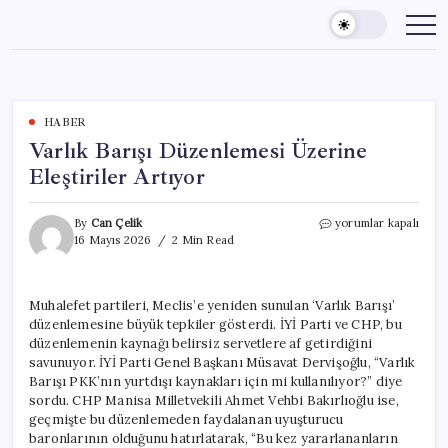
Skip
to
content
HABER
Varlık Barışı Düzenlemesi Üzerine
Eleştiriler Artıyor
Varlık
By
Can Çelik
yorumlar kapalı
Barışı
16 Mayıs 2026
2 Min Read
Düzenlemesi
Üzerine
Eleştiriler
Muhalefet partileri, Meclis’e yeniden sunulan ‘Varlık Barışı’
Artıyor
düzenlemesine büyük tepkiler gösterdi. İYİ Parti ve CHP, bu
için
düzenlemenin kaynağı belirsiz servetlere af getirdiğini
savunuyor. İYİ Parti Genel Başkanı Müsavat Dervişoğlu, “Varlık
Barışı PKK’nın yurtdışı kaynakları için mi kullanılıyor?” diye
sordu. CHP Manisa Milletvekili Ahmet Vehbi Bakırlıoğlu ise,
geçmişte bu düzenlemeden faydalanan uyuşturucu
baronlarının olduğunu hatırlatarak, “Bu kez yararlananların