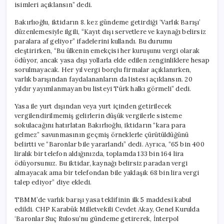
isimleri açıklansın” dedi.
Bakırlıoğlu, iktidarın 8. kez gündeme getirdiği ‘Varlık Barışı’
düzenlemesiyle ilgili, “Kayıt dışı servetlere ve kaynağı belirsiz
paralara af geliyor” ifadelerini kullandı. Bu durumu
eleştirirken, “Bu ülkenin emekçisi her kuruşunu vergi olarak
ödüyor, ancak yasa dışı yollarla elde edilen zenginliklere hesap
sorulmayacak. Her yıl vergi borçlu firmalar açıklanırken,
varlık barışından faydalananların da listesi açıklansın. 20
yıldır yayımlanmayan bu listeyi Türk halkı görmeli” dedi.
Yasa ile yurt dışından veya yurt içinden getirilecek
vergilendirilmemiş gelirlerin düşük vergilerle sisteme
sokulacağını hatırlatan Bakırlıoğlu, iktidarın “kara para
gelmez” savunmasının geçmiş örneklerle çürütüldüğünü
belirtti ve “Baronlar bile yararlandı” dedi. Ayrıca, “65 bin 400
liralık bir telefon aldığınızda, toplamda 133 bin 164 lira
ödüyorsunuz. Bu iktidar, kaynağı belirsiz paradan vergi
almayacak ama bir telefondan bile yaklaşık 68 bin lira vergi
talep ediyor” diye ekledi.
TBMM’de varlık barışı yasa teklifinin ilk 5 maddesi kabul
edildi. CHP Karabük Milletvekili Cevdet Akay, Genel Kurulda
‘Baronlar Suç Rulosu’nu gündeme getirerek, İnterpol