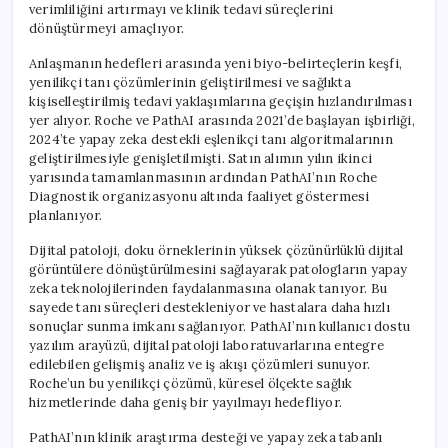
verimliliğini artırmayı ve klinik tedavi süreçlerini
dönüştürmeyi amaçlıyor.
Anlaşmanın hedefleri arasında yeni biyo-belirteçlerin keşfi,
yenilikçi tanı çözümlerinin geliştirilmesi ve sağlıkta
kişiselleştirilmiş tedavi yaklaşımlarına geçişin hızlandırılması
yer alıyor. Roche ve PathAI arasında 2021’de başlayan işbirliği,
2024’te yapay zeka destekli eşlenikçi tanı algoritmalarının
geliştirilmesiyle genişletilmişti. Satın alımın yılın ikinci
yarısında tamamlanmasının ardından PathAI’nın Roche
Diagnostik organizasyonu altında faaliyet göstermesi
planlanıyor.
Dijital patoloji, doku örneklerinin yüksek çözünürlüklü dijital
görüntülere dönüştürülmesini sağlayarak patologların yapay
zeka teknolojilerinden faydalanmasına olanak tanıyor. Bu
sayede tanı süreçleri destekleniyor ve hastalara daha hızlı
sonuçlar sunma imkanı sağlanıyor. PathAI’nın kullanıcı dostu
yazılım arayüzü, dijital patoloji laboratuvarlarına entegre
edilebilen gelişmiş analiz ve iş akışı çözümleri sunuyor.
Roche’un bu yenilikçi çözümü, küresel ölçekte sağlık
hizmetlerinde daha geniş bir yayılmayı hedefliyor.
PathAI’nın klinik araştırma desteği ve yapay zeka tabanlı