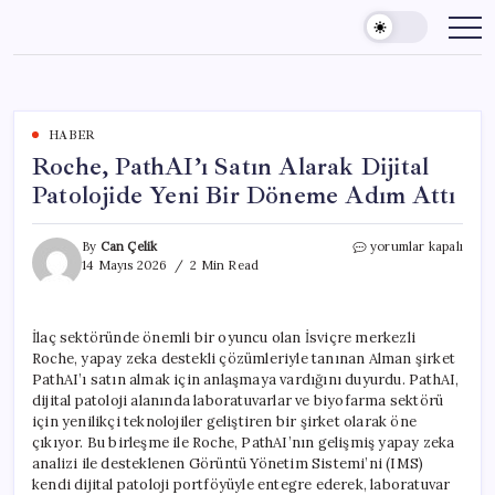
Skip
to
content
HABER
Roche, PathAI’ı Satın Alarak Dijital
Patolojide Yeni Bir Döneme Adım Attı
Roche,
By
Can Çelik
yorumlar kapalı
PathAI’ı
14 Mayıs 2026
2 Min Read
Satın
Alarak
Dijital
İlaç sektöründe önemli bir oyuncu olan İsviçre merkezli
Patolojide
Roche, yapay zeka destekli çözümleriyle tanınan Alman şirket
Yeni
Bir
PathAI’ı satın almak için anlaşmaya vardığını duyurdu. PathAI,
Döneme
dijital patoloji alanında laboratuvarlar ve biyofarma sektörü
Adım
için yenilikçi teknolojiler geliştiren bir şirket olarak öne
Attı
çıkıyor. Bu birleşme ile Roche, PathAI’nın gelişmiş yapay zeka
için
analizi ile desteklenen Görüntü Yönetim Sistemi’ni (IMS)
kendi dijital patoloji portföyüyle entegre ederek, laboratuvar