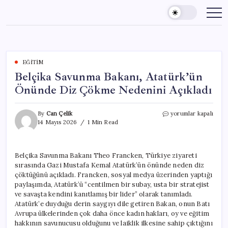
Skip
to
content
EĞITIM
Belçika Savunma Bakanı, Atatürk’ün
Önünde Diz Çökme Nedenini Açıkladı
Belçika
By
Can Çelik
yorumlar kapalı
Savunma
14 Mayıs 2026
1 Min Read
Bakanı,
Atatürk’ün
Önünde
Belçika Savunma Bakanı Theo Francken, Türkiye ziyareti
Diz
sırasında Gazi Mustafa Kemal Atatürk’ün önünde neden diz
Çökme
Nedenini
çöktüğünü açıkladı. Francken, sosyal medya üzerinden yaptığı
Açıkladı
paylaşımda, Atatürk’ü “centilmen bir subay, usta bir stratejist
için
ve savaşta kendini kanıtlamış bir lider” olarak tanımladı.
Atatürk’e duyduğu derin saygıyı dile getiren Bakan, onun Batı
Avrupa ülkelerinden çok daha önce kadın hakları, oy ve eğitim
hakkının savunucusu olduğunu ve laiklik ilkesine sahip çıktığını