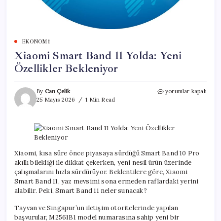
EKONOMI
Xiaomi Smart Band 11 Yolda: Yeni
Özellikler Bekleniyor
Xiaomi
By
Can Çelik
yorumlar kapalı
Smart
25 Mayıs 2026
1 Min Read
Band
11
Yolda:
Yeni
Özellikler
Bekleniyor
Xiaomi, kısa süre önce piyasaya sürdüğü Smart Band 10 Pro
için
akıllı bilekliği ile dikkat çekerken, yeni nesil ürün üzerinde
çalışmalarını hızla sürdürüyor. Beklentilere göre, Xiaomi
Smart Band 11, yaz mevsimi sona ermeden raflardaki yerini
alabilir. Peki, Smart Band 11 neler sunacak?
Tayvan ve Singapur’un iletişim otoritelerinde yapılan
başvurular, M2561B1 model numarasına sahip yeni bir