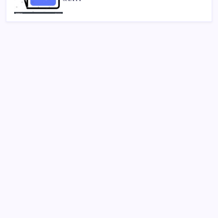
SON YAZILAR
BDDK’den tasarruf finansman şirketlerine yeni
düzenleme
Erdoğan’dan ‘Mekke Ortak Savunma Anlaşması’
açıklaması: ‘Hiçbir ülkeyi hedef almıyor’
Bakan Kurum: Bu işler ahbap çavuş ilişkisiyle
yürümez
Katlanabilir telefonda incelik yarışı kızıştı: HONOR