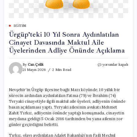
EĞITIM
Ürgüp’teki 10 Yıl Sonra Aydınlatılan
Cinayet Davasında Maktul Aile
Üyelerinden Adliye Önünde Açıklama
Ürgüp’teki
By
Can Çelik
yorumlar kapalı
10
21 Mayıs 2026
2 Min Read
Yıl
Sonra
Aydınlatılan
Nevşehir’in Ürgüp ilçesine bağlı Mazı köyünde, 10 yıllık bir
Cinayet
sürecin ardından aydınlatılan Fatma (79) ve İbrahim (74)
Davasında
Maktul
Teryaki cinayetiyle ilgili maktul aile üyeleri, adliyenin önünde
Aile
basın açıklaması yaptı. Teryaki ailesinin avukatı Mehmet
Üyelerinden
Zahit Tırkız, adliyenin önünde yaptığı konuşmada, cinayetin
Adliye
meydana geldiği 5 Ocak 2016 tarihinden bu yana ailenin zor
Önünde
günler geçirdiğini belirtti.
Açıklama
için
Tırkız, olayı aydınlatan Adalet Bakanlığı’nın Faili Meçhul