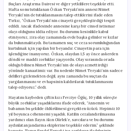
Suçları Araştırma Dairesi ve diğer yetkililere teşekkür etti.
Hafta sonu tutuklanan Özkan Teryaki’nin annesi Nimet
Teryaki’nin de tutuklanmasını talep ettiklerini ifade eden
Tırkız, “Özkan Teryaki’nin cinayeti gerçekleştirdiği tespit
edildi. Ancak ifadesinde annesine karşı bir cinsel istismar
olayı olduğunu iddia ediyor. Bu durumu kesinlikle kabul
etmiyoruz, zira olay zamanında evde başka gelinler ve kızlar
da bulunmaktaydı. Bu tamamen suç ve ceza sorumluluğundan
kurtulmak için yapılan bir beyandır. Cinayetin para için
işlendiğine inanıyoruz. Özkan, olaydan 1,5 ay önce askerden
döndü ve maddi zorluklar yaşıyordu. Olay sırasında orada
olduğu bilinen Nimet Teryaki’nin de olayı azmettirdiği
yönünde kanaatimiz var. Bu nedenle Nimet Teryaki’nin sadece
delilleri gizlemekten değil, aynı zamanda bu suçtan da
yargılanmasını ve ev hapsinin kaldırılarak tutuklanmasını
talep ediyoruz.” dedi.
Hayatını kaybeden çiftin kızı Fevziye Öğüç, 10 yıllık süreçte
büyük zorluklar yaşadıklarını ifade ederek, “Annemin ve
babamın bu şekilde öldürülmesi gerçekten üzücü. Hepimiz 10
yıl boyunca cehennemi yaşadık. Katilin cezalandırılmasına
yardımcı olan Sayın Akın Gürlek’e, savcılara ve bu durumu
aydınlatan jandarma ekiplerine teşekkür ederim.” şeklinde
konuştu. Torun Serdal Teryaki ise zanlıların ifadelerinin