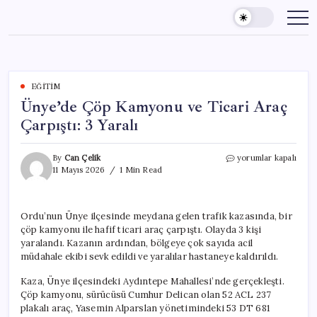
Skip
to
content
EĞITIM
Ünye’de Çöp Kamyonu ve Ticari Araç
Çarpıştı: 3 Yaralı
Ünye’de
By
Can Çelik
yorumlar kapalı
Çöp
11 Mayıs 2026
1 Min Read
Kamyonu
ve
Ticari
Ordu’nun Ünye ilçesinde meydana gelen trafik kazasında, bir
Araç
çöp kamyonu ile hafif ticari araç çarpıştı. Olayda 3 kişi
Çarpıştı:
3
yaralandı. Kazanın ardından, bölgeye çok sayıda acil
Yaralı
müdahale ekibi sevk edildi ve yaralılar hastaneye kaldırıldı.
için
Kaza, Ünye ilçesindeki Aydıntepe Mahallesi’nde gerçekleşti.
Çöp kamyonu, sürücüsü Cumhur Delican olan 52 ACL 237
plakalı araç, Yasemin Alparslan yönetimindeki 53 DT 681