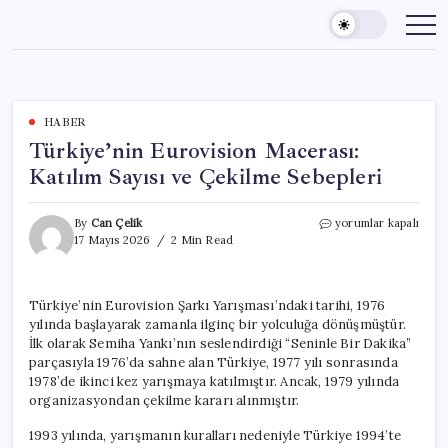
Skip
to
content
HABER
Türkiye’nin Eurovision Macerası:
Katılım Sayısı ve Çekilme Sebepleri
Türkiye’nin
By
Can Çelik
yorumlar kapalı
Eurovision
17 Mayıs 2026
2 Min Read
Macerası:
Katılım
Sayısı
Türkiye’nin Eurovision Şarkı Yarışması’ndaki tarihi, 1976
ve
yılında başlayarak zamanla ilginç bir yolculuğa dönüşmüştür.
Çekilme
Sebepleri
İlk olarak Semiha Yankı’nın seslendirdiği “Seninle Bir Dakika”
için
parçasıyla 1976’da sahne alan Türkiye, 1977 yılı sonrasında
1978’de ikinci kez yarışmaya katılmıştır. Ancak, 1979 yılında
organizasyondan çekilme kararı alınmıştır.
1993 yılında, yarışmanın kuralları nedeniyle Türkiye 1994’te