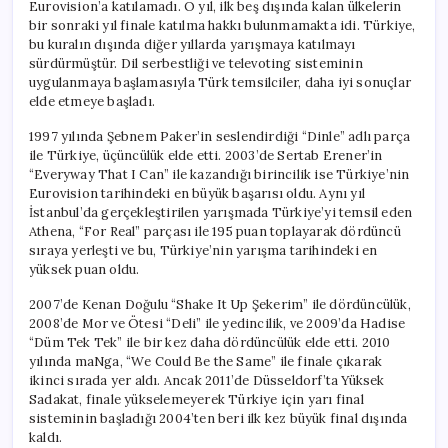
Eurovision’a katılamadı. O yıl, ilk beş dışında kalan ülkelerin
bir sonraki yıl finale katılma hakkı bulunmamakta idi. Türkiye,
bu kuralın dışında diğer yıllarda yarışmaya katılmayı
sürdürmüştür. Dil serbestliği ve televoting sisteminin
uygulanmaya başlamasıyla Türk temsilciler, daha iyi sonuçlar
elde etmeye başladı.
1997 yılında Şebnem Paker’in seslendirdiği “Dinle” adlı parça
ile Türkiye, üçüncülük elde etti. 2003’de Sertab Erener’in
“Everyway That I Can” ile kazandığı birincilik ise Türkiye’nin
Eurovision tarihindeki en büyük başarısı oldu. Aynı yıl
İstanbul’da gerçekleştirilen yarışmada Türkiye’yi temsil eden
Athena, “For Real” parçası ile 195 puan toplayarak dördüncü
sıraya yerleşti ve bu, Türkiye’nin yarışma tarihindeki en
yüksek puan oldu.
2007’de Kenan Doğulu “Shake It Up Şekerim” ile dördüncülük,
2008’de Mor ve Ötesi “Deli” ile yedincilik, ve 2009’da Hadise
“Düm Tek Tek” ile bir kez daha dördüncülük elde etti. 2010
yılında maNga, “We Could Be the Same” ile finale çıkarak
ikinci sırada yer aldı. Ancak 2011’de Düsseldorf’ta Yüksek
Sadakat, finale yükselemeyerek Türkiye için yarı final
sisteminin başladığı 2004’ten beri ilk kez büyük final dışında
kaldı.