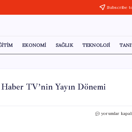
Subscribe t
ĞİTİM
EKONOMİ
SAĞLIK
TEKNOLOJİ
TANI
 Haber TV’nin Yayın Dönemi
TMSF
yorumlar kapal
Yönetimine
Geçen
Flash