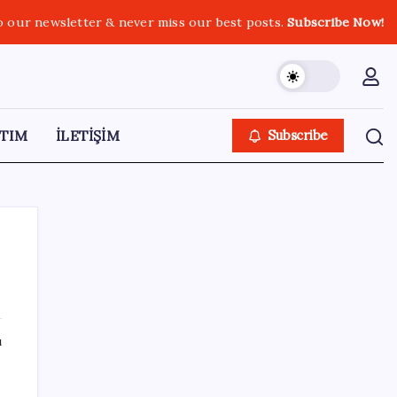
o our newsletter & never miss our best posts.
Subscribe Now!
TIM
İLETİŞİM
Subscribe
SON YAZILAR
ı
51 ilde 540 konut ve iş yeri açık artırma ile
satılacak