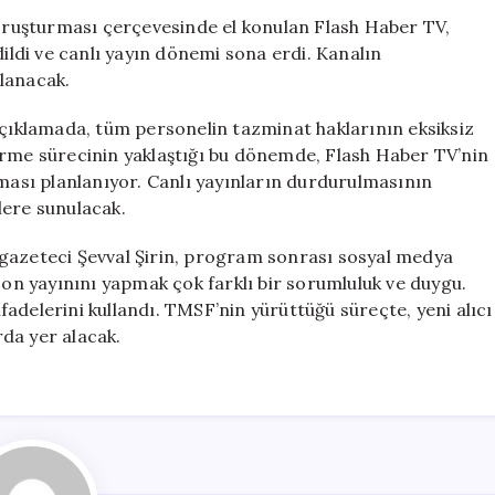
Haber
soruşturması çerçevesinde el konulan Flash Haber TV,
TV’nin
ldi ve canlı yayın dönemi sona erdi. Kanalın
Yayın
lanacak.
Dönemi
Kapandı
açıklamada, tüm personelin tazminat haklarının eksiksiz
için
eştirme sürecinin yaklaştığı bu dönemde, Flash Haber TV’nin
lması planlanıyor. Canlı yayınların durdurulmasının
lere sunulacak.
 gazeteci Şevval Şirin, program sonrası sosyal medya
son yayınını yapmak çok farklı bir sorumluluk ve duygu.
adelerini kullandı. TMSF’nin yürüttüğü süreçte, yeni alıcı
da yer alacak.