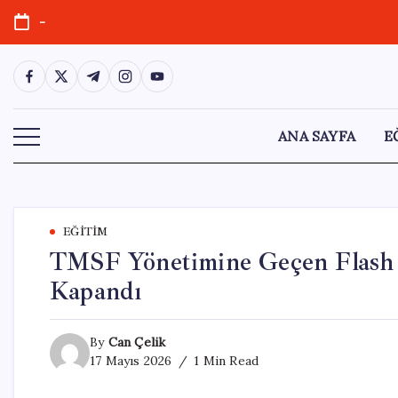
Skip
-
to
content
https://www.facebook.com/
https://twitter.com/
https://t.me/
https://www.instagram.com/
https://youtube.com/
ANA SAYFA
E
EĞITIM
TMSF Yönetimine Geçen Flash
Kapandı
By
Can Çelik
17 Mayıs 2026
1 Min Read