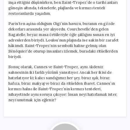
inşa ettiğini düşünürken, ben Saint-Tropez’de o tarihi anları
güneşin altında, teknelerle, plajlarda ve kırmızı tenteli
restoranlarda yaşadım.
Paris’ten aşina olduğum Gigi’nin havuzu, buranın en gözde
dekorları arasında yer alıyordu. Courchevelle’den gelen
Bagatelle, beyaz masa örtüleriyle öğle şıklığını sunan en iyi
adreslerden biriydi. Loulou’nun plajında ise sakin bir zarafet
hâkimdi. Saint-Tropez’nin sembolü haline gelmiş olan
Sénéquier’de oturup insanları izlemek, buradaki ritüellerden
biriydi.
Sonuç olarak, Cannes ve Saint-Tropez, aynı Akdeniz
sahnesinin iki farklı yüzünü yansıtıyor. Ancak her ikisi de
hatırlatıyor ki; kalıcı sandığımız her şey, biraz ışık, biraz
hafıza, biraz makyaj ve biraz da ritüelden ibaret. Cannes’ın
kırmızı halısı ile Saint-Tropez’nin kırmızı tenteleri,
nihayetinde aynı soruya çıkıyor: İnsan neyi hatırlamak ister,
neyi unutmak için eğlenir?