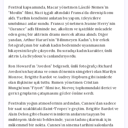
Festival kapsamında, Macar yönetmen László Nemes’in
“Moulin” filmi, Nazi işgali altındaki Fransa’da direnişi konu
aldı. Tarihin kendisini anlatan bu yapım, izleyicilere
unutulmaz anlar sundu. Fransız yönetmen Jeanne Herry’nin
“Garance” adlı filminde ise, alkolizm ve işsizlikle mücadele
eden genç bir aktrisin dramı mercek altına alındı. Diğer
yandan, Arthur Harari’nin “Bilinmeyen Kadın”ı, bir erkek
fotoğrafçının bir sabah kadın bedeninde uyanmasının
hikayesini keşfe çıkıyordu. Bu sıradışı kadın karakter, ünlü
aktris Léa Seydoux’u canlandırıyordu.
Ron Howard’ın “Avedon” belgeseli, ünlü fotoğrafçı Richard
Avedon’un hayatına ve onun dönemin simgeleri olan Marilyn
Monroe, Brigitte Bardot ve Audrey Hepburn gibi isimlerle
olan ilişkisine ışık tuttu. Rumen yönetmen Cristian
Mungiu’nun “Fiyort” filmi ise, Norveç toplumundaki ilerici ve
gerici grupların çatışmasını gözler önüne serdi.
Festivalin yoğun atmosferinin ardından, Cannes’dan sadece
bir saat uzaklıktaki Saint-Tropez’e geçtim. Brigitte Bardot ve
Alain Delon gibi efsanevi isimlerin anılarını taşıyan bu
muhteşem Akdeniz beldesinde, yazın tadını çıkarmak için
mükemmel bir nokta. Cannes’ın sinema tarihini salonlarda