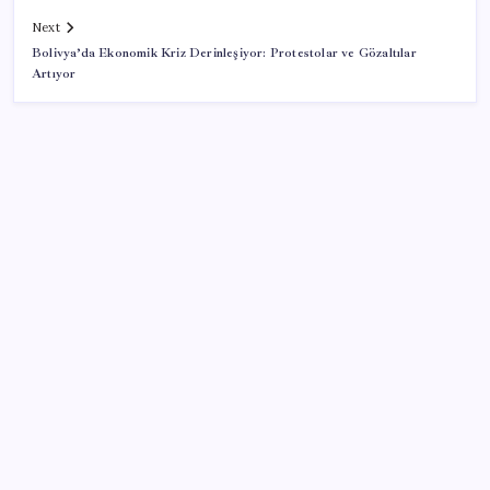
Next
Bolivya’da Ekonomik Kriz Derinleşiyor: Protestolar ve Gözaltılar
Artıyor
SON YAZILAR
BDDK’den tasarruf finansman şirketlerine yeni
düzenleme
Erdoğan’dan ‘Mekke Ortak Savunma Anlaşması’
açıklaması: ‘Hiçbir ülkeyi hedef almıyor’
Bakan Kurum: Bu işler ahbap çavuş ilişkisiyle