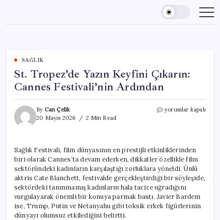
Skip
to
content
SAĞLIK
St. Tropez’de Yazın Keyfini Çıkarın:
Cannes Festivali’nin Ardından
St.
By
Can Çelik
yorumlar kapalı
Tropez’de
20 Mayıs 2026
2 Min Read
Yazın
Keyfini
Çıkarın:
Sağlık Festivali, film dünyasının en prestijli etkinliklerinden
Cannes
biri olarak Cannes’ta devam ederken, dikkatler özellikle film
Festivali’nin
Ardından
sektöründeki kadınların karşılaştığı zorluklara yöneldi. Ünlü
için
aktris Cate Blanchett, festivalde gerçekleştirdiği bir söyleşide,
sektördeki tanınmamış kadınların hala tacize uğradığını
vurgulayarak önemli bir konuya parmak bastı. Javier Bardem
ise, Trump, Putin ve Netanyahu gibi toksik erkek figürlerinin
dünyayı olumsuz etkilediğini belirtti.