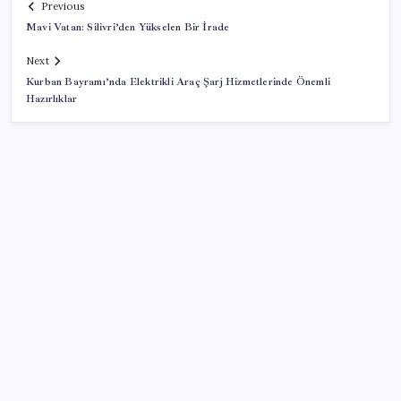
Previous
Mavi Vatan: Silivri’den Yükselen Bir İrade
Next
Kurban Bayramı’nda Elektrikli Araç Şarj Hizmetlerinde Önemli
Hazırlıklar
SON YAZILAR
51 ilde 540 konut ve iş yeri açık artırma ile satılacak
İran Ekonomi Bakanı’ndan ABD’ye yaptırım resti:
‘Hayallerinizi mezara götüreceksiniz’