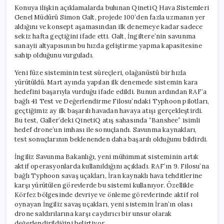
Konuya ilişkin açıklamalarda bulunan QinetiQ Hava Sistemleri
Genel Müdürü Simon Galt, projede 100’den fazla uzmanın yer
aldığını ve konsept aşamasından ilk denemeye kadar sadece
sekiz hafta geçtiğini ifade etti. Galt, İngiltere’nin savunma
sanayii altyapısının bu hızda geliştirme yapma kapasitesine
sahip olduğunu vurguladı.
Yeni füze sisteminin test süreçleri, olağanüstü bir hızla
yürütüldü. Mart ayında yapılan ilk denemede sistemin kara
hedefini başarıyla vurduğu ifade edildi. Bunun ardından RAF’a
bağlı 41 Test ve Değerlendirme Filosu’ndaki Typhoon pilotları,
geçtiğimiz ay ilk başarılı havadan havaya atışı gerçekleştirdi.
Bu test, Galler’deki QinetiQ atış sahasında “Banshee” isimli
hedef drone’un imhası ile sonuçlandı. Savunma kaynakları,
test sonuçlarının beklenenden daha başarılı olduğunu bildirdi.
İngiliz Savunma Bakanlığı, yeni mühimmat sisteminin artık
aktif operasyonlarda kullanıldığını açıkladı. RAF’ın 9. Filosu’na
bağlı Typhoon savaş uçakları, İran kaynaklı hava tehditlerine
karşı yürütülen görevlerde bu sistemi kullanıyor. Özellikle
Körfez bölgesinde devriye ve önleme görevlerinde aktif rol
oynayan İngiliz savaş uçakları, yeni sistemin İran’ın olası
drone saldırılarına karşı caydırıcı bir unsur olarak
değerlendirildiğini belirtiyor.