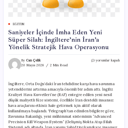
EĞITIM
Saniyeler İçinde İmha Eden Yeni
Süper Silah: İngiltere’nin İran’a
Yönelik Stratejik Hava Operasyonu
Saniyeler
By
Can Çelik
yorumlar kapalı
İçinde
20 Mayıs 2026
2 Min Read
İmha
Eden
Yeni
İngiltere, Orta Doğu’daki İran tehdidine karşı hava savunma
Süper
yeteneklerini artırma amacıyla önemli bir adım attı. İngiliz
Silah:
İngiltere’nin
Kraliyet Hava Kuvvetleri’ne (RAF) entegre edilen yeni nesil
İran’a
düşük maliyetli füze sistemi, özellikle İran destekli insansız
Yönelik
hava araçlarını etkisiz hale getirmek için aktif olarak
Stratejik
kullanılmaya başlandı. Telegraph’tan edinilen bilgilere göre,
Hava
Savunma Bakanlığı, yeni mühimmat sisteminin “Advanced
Operasyonu
Precision Kill Weapon System” (Gelişmiş Nokta Atışı Silah
için
Sistemi) adı altında, İran yapımı Şahid tipi kamikaze insansız