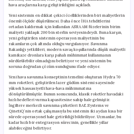
hava araçlarına karşı geliştirildiğini açıkladı.
Yeni sistemin en dikkat çekici özelliklerinden biri maliyetlerin
önemli ölçüde düşürülmesi. Daha önce İHA tehditlerini
ortadan kaldırmak için kullanılan ASRAAM füzelerinin birim
maliyeti yaklaşık 200 bin sterlin seviyesindeydi. Buna karşın,
yeni geliştirilen sistemin operasyon maliyetinin bu
rakamların çok altında olduğu vurgulanıyor. Savunma
Bakanlığı yetkilileri, modern savaş koşullarında düşük maliyetli
kamikaze dronlara karşı pahalı mühimmat kullanmanın
sürdürülebilir olmadığını belirtiyor ve yeni sistemin bu
soruna doğrudan çözüm sunduğunu ifade ediyor.
Yeni hava savunma konseptinin temelini oluşturan Hydra 70
mm roketleri, geliştirilen lazer güdüm sistemi sayesinde
yüksek hassasiyetli hava-hava mühimmatına
dönüştürülmüştür. Bunun sonucunda, klasik roketler havadaki
hızlı hedefleri vurma kapasitesine sahip hale gelmiştir.
İngiltere merkezli savunma şirketleri BAE Systems ve
QinetiQ’nin ortak çalışmasıyla bu sistemin iki aydan kısa bir
sürede operasyonel hale getirildiği bildiriliyor. Uzmanlar, bu
kadar hızlı bir entegrasyon sürecinin, genellikle yıllar
alabileceğini belirtiyor.