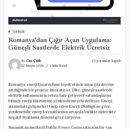
HABER
Romanya’dan Çığır Açan Uygulama:
Güneşli Saatlerde Elektrik Ücretsiz
Romanya’dan
By
Can Çelik
yorumlar kapalı
Çığır
22 Mayıs 2026
1 Min Read
Açan
Uygulama:
Güneşli
Romanya, enerji tasarrufunu teşvik etmek amacıyla devrim
Saatlerde
niteliğinde bir projeye imza atıyor. Ülke, güneşli saatlerde
Elektrik
Ücretsiz
elektrik kullanımını ücretsiz hale getirerek vatandaşlarını
için
bilinçli enerji tüketimine yönlendirmeyi hedefliyor. Enerji
alanındaki gelişmeleri takip eden Enerji Günlüğü’ne göre,
yenilenebilir enerji kaynaklarının artışıyla birlikte elektrikte
negatif fiyatlama dönemi göze çarpıyor.
Yunanistan merkezli Public Power Corporation’ın bir yan