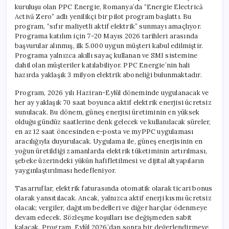
kuruluşu olan PPC Energie, Romanya’da “Energie Electrică
Activă Zero” adlı yenilikçi bir pilot program başlattı. Bu
program, “sıfır maliyetli aktif elektrik” sunmayı amaçlıyor.
Programa katılım için 7-20 Mayıs 2026 tarihleri arasında
başvurular alınmış, ilk 5.000 uygun müşteri kabul edilmiştir.
Programa yalnızca akıllı sayaç kullanan ve SMI sistemine
dahil olan müşteriler katılabiliyor. PPC Energie’nin hali
hazırda yaklaşık 3 milyon elektrik aboneliği bulunmaktadır.
Program, 2026 yılı Haziran-Eylül döneminde uygulanacak ve
her ay yaklaşık 70 saat boyunca aktif elektrik enerjisi ücretsiz
sunulacak. Bu dönem, güneş enerjisi üretiminin en yüksek
olduğu gündüz saatlerine denk gelecek ve kullanılacak süreler,
en az 12 saat öncesinden e-posta ve myPPC uygulaması
aracılığıyla duyurulacak. Uygulama ile, güneş enerjisinin en
yoğun üretildiği zamanlarda elektrik tüketiminin artırılması,
şebeke üzerindeki yükün hafifletilmesi ve dijital altyapıların
yaygınlaştırılması hedefleniyor.
Tasarruflar, elektrik faturasında otomatik olarak ticari bonus
olarak yansıtılacak. Ancak, yalnızca aktif enerji kısmı ücretsiz
olacak; vergiler, dağıtım bedelleri ve diğer harçlar ödenmeye
devam edecek. Sözleşme koşulları ise değişmeden sabit
kalacak. Program, Eylül 2026’dan sonra bir değerlendirmeye