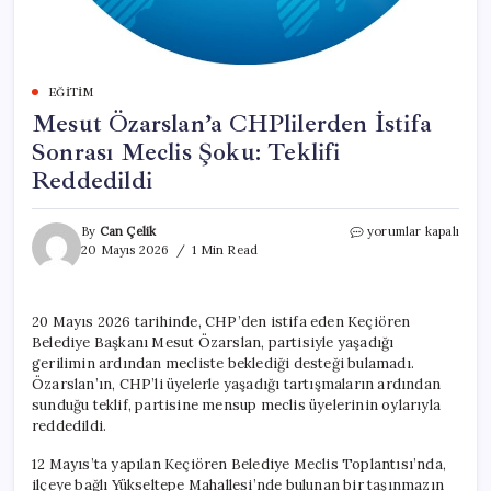
EĞITIM
Mesut Özarslan’a CHPlilerden İstifa
Sonrası Meclis Şoku: Teklifi
Reddedildi
Mesut
By
Can Çelik
yorumlar kapalı
Özarslan’a
20 Mayıs 2026
1 Min Read
CHPlilerden
İstifa
Sonrası
20 Mayıs 2026 tarihinde, CHP’den istifa eden Keçiören
Meclis
Belediye Başkanı Mesut Özarslan, partisiyle yaşadığı
Şoku:
Teklifi
gerilimin ardından mecliste beklediği desteği bulamadı.
Reddedildi
Özarslan’ın, CHP’li üyelerle yaşadığı tartışmaların ardından
için
sunduğu teklif, partisine mensup meclis üyelerinin oylarıyla
reddedildi.
12 Mayıs’ta yapılan Keçiören Belediye Meclis Toplantısı’nda,
ilçeye bağlı Yükseltepe Mahallesi’nde bulunan bir taşınmazın