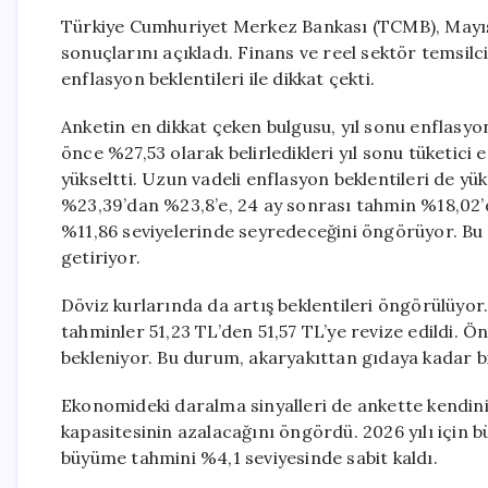
Türkiye Cumhuriyet Merkez Bankası (TCMB), Mayıs 
sonuçlarını açıkladı. Finans ve reel sektör temsilci
enflasyon beklentileri ile dikkat çekti.
Anketin en dikkat çeken bulgusu, yıl sonu enflasyon
önce %27,53 olarak belirledikleri yıl sonu tüketic
yükseltti. Uzun vadeli enflasyon beklentileri de yü
%23,39’dan %23,8’e, 24 ay sonrası tahmin %18,02’d
%11,86 seviyelerinde seyredeceğini öngörüyor. Bu d
getiriyor.
Döviz kurlarında da artış beklentileri öngörülüyor.
tahminler 51,23 TL’den 51,57 TL’ye revize edildi. 
bekleniyor. Bu durum, akaryakıttan gıdaya kadar b
Ekonomideki daralma sinyalleri de ankette kendini
kapasitesinin azalacağını öngördü. 2026 yılı için b
büyüme tahmini %4,1 seviyesinde sabit kaldı.