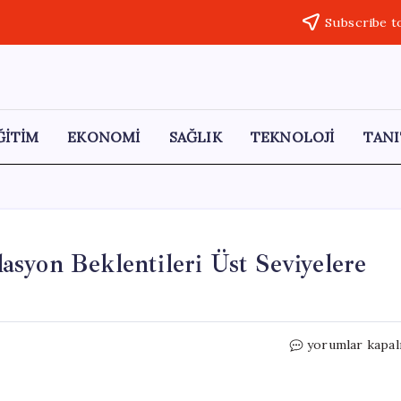
Subscribe t
ĞİTİM
EKONOMİ
SAĞLIK
TEKNOLOJİ
TANI
syon Beklentileri Üst Seviyelere
Merkez
yorumlar kapal
Bankası
Anketinde
Enflasyon