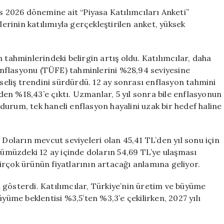
Beklentileri
2026 dönemine ait “Piyasa Katılımcıları Anketi”
Üst
lerinin katılımıyla gerçekleştirilen anket, yüksek
Seviyelere
Yükseldi
için
 tahminlerindeki belirgin artış oldu. Katılımcılar, daha
i enflasyonu (TÜFE) tahminlerini %28,94 seviyesine
kseliş trendini sürdürdü. 12 ay sonrası enflasyon tahmini
en %18,43’e çıktı. Uzmanlar, 5 yıl sonra bile enflasyonun
urum, tek haneli enflasyon hayalini uzak bir hedef haline
 Doların mevcut seviyeleri olan 45,41 TL’den yıl sonu için
Önümüzdeki 12 ay içinde doların 54,69 TL’ye ulaşması
irçok ürünün fiyatlarının artacağı anlamına geliyor.
 gösterdi. Katılımcılar, Türkiye’nin üretim ve büyüme
üyüme beklentisi %3,5’ten %3,3’e çekilirken, 2027 yılı