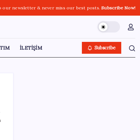
o our newsletter & never miss our best posts.
Subscribe Now!
TIM
İLETİŞİM
Subscribe
SON YAZILAR
ı
BDDK’den tasarruf finansman şirketlerine
yeni düzenleme