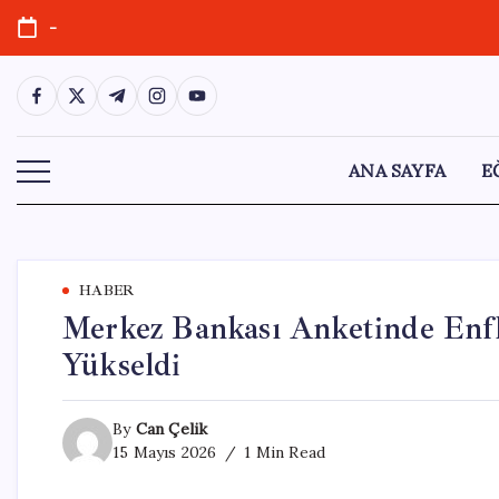
Skip
-
to
content
https://www.facebook.com/
https://twitter.com/
https://t.me/
https://www.instagram.com/
https://youtube.com/
ANA SAYFA
E
HABER
Merkez Bankası Anketinde Enfla
Yükseldi
By
Can Çelik
15 Mayıs 2026
1 Min Read