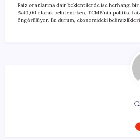
Faiz oranlarına dair beklentilerde ise herhangi bi
%40,00 olarak belirlenirken, TCMB’nin politika fa
öngörülüyor. Bu durum, ekonomideki belirsizlikleri
C