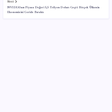
Next
NVIDIA’nın Piyasa Değeri 5,5 Trilyon Doları Geçti: Birçok Ülkenin
Ekonomisini Geride Bıraktı
SON YAZILAR
51 ilde 540 konut ve iş yeri açık artırma ile satılacak
İran Ekonomi Bakanı’ndan ABD’ye yaptırım resti:
‘Hayallerinizi mezara götüreceksiniz’
MTV ödeme son gün ne zaman? 2026 MTV 2. taksit
ödenmezse ne olur, faiz ne kadar?