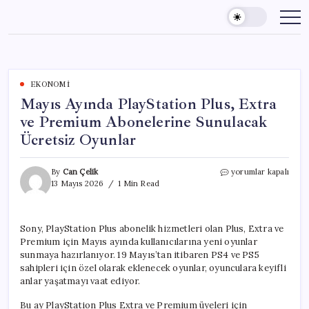
Skip
to
content
EKONOMI
Mayıs Ayında PlayStation Plus, Extra
ve Premium Abonelerine Sunulacak
Ücretsiz Oyunlar
Mayıs
By
Can Çelik
yorumlar kapalı
Ayında
13 Mayıs 2026
1 Min Read
PlayStation
Plus,
Extra
Sony, PlayStation Plus abonelik hizmetleri olan Plus, Extra ve
ve
Premium için Mayıs ayında kullanıcılarına yeni oyunlar
Premium
Abonelerine
sunmaya hazırlanıyor. 19 Mayıs’tan itibaren PS4 ve PS5
Sunulacak
sahipleri için özel olarak eklenecek oyunlar, oyunculara keyifli
Ücretsiz
anlar yaşatmayı vaat ediyor.
Oyunlar
için
Bu ay PlayStation Plus Extra ve Premium üyeleri için