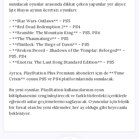
sunulacak oyunlar arasında dikkat çeken yapımlar yer alıyor.
İşte Mayıs ayının ücretsiz oyunları:
– **Star Wars Outlaws** – PS5
– **Red Dead Redemption 2** – PS4
– **Bramble: The Mountain King** – PS5, PS4
– **The Thaumaturge** – PS5
– **Flintlock: The Siege of Dawn** – PS5
– **Broken Sword – Shadows of the Templar: Reforged** –
PS5, PS4
– **Enotria: The Last Song Standard Edition** – PS5
Ayrıca, PlayStation Plus Premium aboneleri için de **Time
Crisis** oyunu PS5 ve PS4 platformlarında sunulacak.
Bu yeni oyunlar, PlayStation kullanıcılarının oyun
kütüphanesini zenginleştirecek ve farklı türlerdeki içeriklerle
eğlenceli anlar geçirmelerini sağlayacak. Oyuncular için büyük
bir fırsat olan bu yeni eklemeler, her ay olduğu gibi heyecanla
bekleniyor.