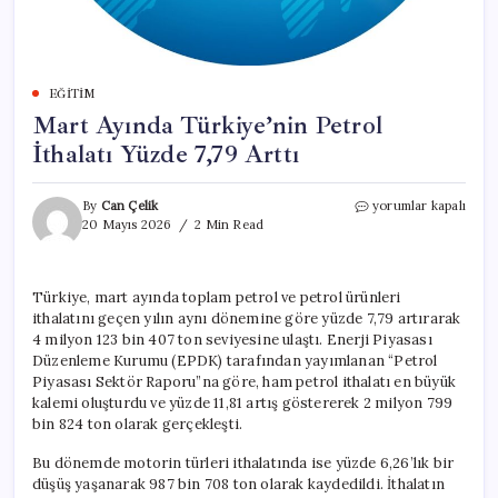
EĞITIM
Mart Ayında Türkiye’nin Petrol
İthalatı Yüzde 7,79 Arttı
Mart
By
Can Çelik
yorumlar kapalı
Ayında
20 Mayıs 2026
2 Min Read
Türkiye’nin
Petrol
İthalatı
Türkiye, mart ayında toplam petrol ve petrol ürünleri
Yüzde
ithalatını geçen yılın aynı dönemine göre yüzde 7,79 artırarak
7,79
Arttı
4 milyon 123 bin 407 ton seviyesine ulaştı. Enerji Piyasası
için
Düzenleme Kurumu (EPDK) tarafından yayımlanan “Petrol
Piyasası Sektör Raporu”na göre, ham petrol ithalatı en büyük
kalemi oluşturdu ve yüzde 11,81 artış göstererek 2 milyon 799
bin 824 ton olarak gerçekleşti.
Bu dönemde motorin türleri ithalatında ise yüzde 6,26’lık bir
düşüş yaşanarak 987 bin 708 ton olarak kaydedildi. İthalatın