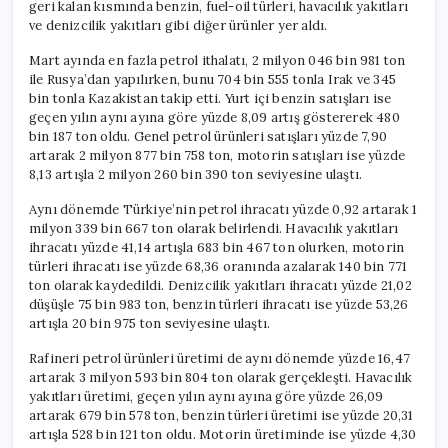
geri kalan kısmında benzin, fuel-oil türleri, havacılık yakıtları
ve denizcilik yakıtları gibi diğer ürünler yer aldı.
Mart ayında en fazla petrol ithalatı, 2 milyon 046 bin 981 ton
ile Rusya’dan yapılırken, bunu 704 bin 555 tonla Irak ve 345
bin tonla Kazakistan takip etti. Yurt içi benzin satışları ise
geçen yılın aynı ayına göre yüzde 8,09 artış göstererek 480
bin 187 ton oldu. Genel petrol ürünleri satışları yüzde 7,90
artarak 2 milyon 877 bin 758 ton, motorin satışları ise yüzde
8,13 artışla 2 milyon 260 bin 390 ton seviyesine ulaştı.
Aynı dönemde Türkiye’nin petrol ihracatı yüzde 0,92 artarak 1
milyon 339 bin 667 ton olarak belirlendi. Havacılık yakıtları
ihracatı yüzde 41,14 artışla 683 bin 467 ton olurken, motorin
türleri ihracatı ise yüzde 68,36 oranında azalarak 140 bin 771
ton olarak kaydedildi. Denizcilik yakıtları ihracatı yüzde 21,02
düşüşle 75 bin 983 ton, benzin türleri ihracatı ise yüzde 53,26
artışla 20 bin 975 ton seviyesine ulaştı.
Rafineri petrol ürünleri üretimi de aynı dönemde yüzde 16,47
artarak 3 milyon 593 bin 804 ton olarak gerçekleşti. Havacılık
yakıtları üretimi, geçen yılın aynı ayına göre yüzde 26,09
artarak 679 bin 578 ton, benzin türleri üretimi ise yüzde 20,31
artışla 528 bin 121 ton oldu. Motorin üretiminde ise yüzde 4,30