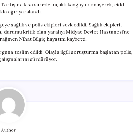
Hayatını
 Tartışma kısa sürede bıçaklı kavgaya dönüşerek, ciddi
Kaybetti
kla ağır yaralandı.
için
e sağlık ve polis ekipleri sevk edildi. Sağlık ekipleri,
a, durumu kritik olan yaralıyı Midyat Devlet Hastanesi’ne
rağmen Nihat Bilgiç hayatını kaybetti.
rguna teslim edildi. Olayla ilgili soruşturma başlatan polis,
 çalışmalarını sürdürüyor.
Author