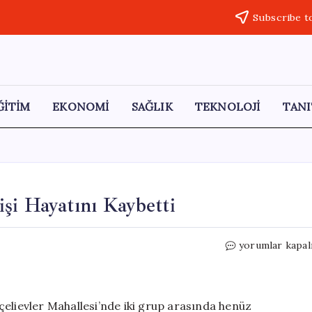
Subscribe t
ĞİTİM
EKONOMİ
SAĞLIK
TEKNOLOJİ
TANI
şi Hayatını Kaybetti
Mardin’de
yorumlar kapal
Bıçaklı
Kavga:
Bir
Kişi
çelievler Mahallesi’nde iki grup arasında henüz