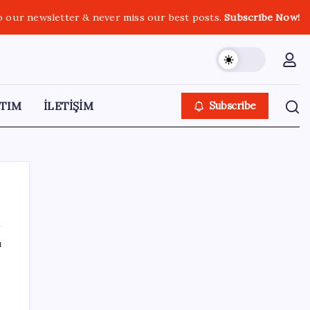
o our newsletter & never miss our best posts.
Subscribe Now!
TIM
İLETİŞİM
Subscribe
ı
SON YAZILAR
Faizsiz ev ve araba alımına kısıtlama