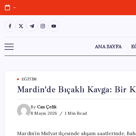
Skip
-
to
content
https://www.facebook.com/
https://twitter.com/
https://t.me/
https://www.instagram.com/
https://youtube.com/
ANA SAYFA
E
EĞITIM
Mardin’de Bıçaklı Kavga: Bir Ki
By
Can Çelik
8 Mayıs 2026
1 Min Read
Mardin’in Midyat ilçesinde akşam saatlerinde, Bah