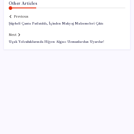
Other Articles
Previous
Şüpheli Çanta Patlatıldı, İçinden Makyaj Malzemeleri Çıktı
Next
Uçak Yolculuklarında Hijyen Algısı: Uzmanlardan Uyarılar!
SON YAZILAR
Merkez Bankası rezervleri 164,4 milyar dolar oldu
51 ilde 540 konut ve iş yeri açık artırma ile satılacak