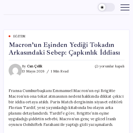
Skip
to
content
EĞITIM
Macron’un Eşinden Yediği Tokadın
Arkasındaki Sebep: Çapkınlık İddiası
Macron’un
By
Can Çelik
yorumlar kapalı
Eşinden
13 Mayıs 2026
1 Min Read
Yediği
Tokadın
Arkasındaki
Fransa Cumhurbaşkanı Emmanuel Macron’un eşi Brigitte
Sebep:
Macron’un ona tokat atmasının nedeni hakkında dikkat çekici
Çapkınlık
İddiası
bir iddia ortaya atıldı. Paris Match dergisinin siyaset editörü
için
Florian Tardif, yeni yayımladığı kitabında bu olayın arka
planını detaylandırdı. Tardif’e göre, Brigitte’nin eşine
uyguladığı şiddetin sebebi, Macron’un genç ve güzel İranlı
oyuncu Golshifteh Farahani ile yaptığı gizli yazışmalardı.