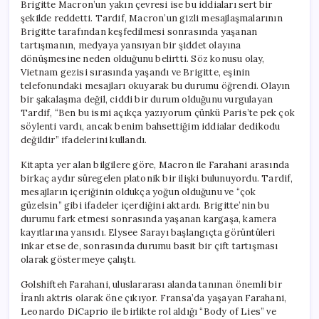
Brigitte Macron’un yakın çevresi ise bu iddiaları sert bir
şekilde reddetti. Tardif, Macron’un gizli mesajlaşmalarının
Brigitte tarafından keşfedilmesi sonrasında yaşanan
tartışmanın, medyaya yansıyan bir şiddet olayına
dönüşmesine neden olduğunu belirtti. Söz konusu olay,
Vietnam gezisi sırasında yaşandı ve Brigitte, eşinin
telefonundaki mesajları okuyarak bu durumu öğrendi. Olayın
bir şakalaşma değil, ciddi bir durum olduğunu vurgulayan
Tardif, “Ben bu ismi açıkça yazıyorum çünkü Paris’te pek çok
söylenti vardı, ancak benim bahsettiğim iddialar dedikodu
değildir” ifadelerini kullandı.
Kitapta yer alan bilgilere göre, Macron ile Farahani arasında
birkaç aydır süregelen platonik bir ilişki bulunuyordu. Tardif,
mesajların içeriğinin oldukça yoğun olduğunu ve “çok
güzelsin” gibi ifadeler içerdiğini aktardı. Brigitte’nin bu
durumu fark etmesi sonrasında yaşanan kargaşa, kamera
kayıtlarına yansıdı. Elysee Sarayı başlangıçta görüntüleri
inkar etse de, sonrasında durumu basit bir çift tartışması
olarak göstermeye çalıştı.
Golshifteh Farahani, uluslararası alanda tanınan önemli bir
İranlı aktris olarak öne çıkıyor. Fransa’da yaşayan Farahani,
Leonardo DiCaprio ile birlikte rol aldığı “Body of Lies” ve