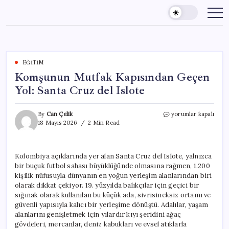
Skip
to
content
EĞITIM
Komşunun Mutfak Kapısından Geçen
Yol: Santa Cruz del Islote
Komşunun
By
Can Çelik
yorumlar kapalı
Mutfak
18 Mayıs 2026
2 Min Read
Kapısından
Geçen
Yol:
Kolombiya açıklarında yer alan Santa Cruz del Islote, yalnızca
Santa
bir buçuk futbol sahası büyüklüğünde olmasına rağmen, 1.200
Cruz
del
kişilik nüfusuyla dünyanın en yoğun yerleşim alanlarından biri
Islote
olarak dikkat çekiyor. 19. yüzyılda balıkçılar için geçici bir
için
sığınak olarak kullanılan bu küçük ada, sivrisineksiz ortamı ve
güvenli yapısıyla kalıcı bir yerleşime dönüştü. Adalılar, yaşam
alanlarını genişletmek için yılardır kıyı şeridini ağaç
gövdeleri, mercanlar, deniz kabukları ve evsel atıklarla