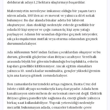
doldurarak adayı 1,2 hektara ulaştırmayı başardılar.
Mahremiyetin neredeyse imkansız olduğu bir yaşam tarzı
süren adada, 100’den az ev mevcut ve yalnızca dört sokak
bulunuyor. Bu dar alanda binalar adeta bir labirent
oluşturuyor. Alan eksikliği nedeniyle evlerde genellikle bir
odada 10 kişi uyuyor ve çoğu zaman üç kişi aynı yatağı
paylaşıyor. Adanın bir ucundan diğerine geçmek isteyenler,
sıkça komşularının mutfak veya oturma odasından geçmek
durumunda kalıyor.
Ada nüfusunun %60’ından fazlası çocuklardan oluşuyor ve bu
durum, güvenlik güçlerine olan ihtiyacı azaltıyor. Yerel halk
arasında büyük bir güvenin bulunduğu bu toplulukta, evlerin
kapıları genellikle kilitlenmiyor. Ancak eğitim olanakları
yalnızca 10. sınıfa kadar sunulmakta, gençler yükseköğrenim
için ana karaya gitmek zorunda kalıyor.
Son zamanlarda turizmdeki artışa rağmen, Santa Cruz del
Islote ciddi altyapı sorunlarıyla karşı karşıyadır. Adada hem
kanalizasyon sistemi hem de su tesisatı mevcut değil. Elektrik
ihtiyacı güneş panelleriyle sağlansa da, enerji günde yalnızca
birkaç saat kullanılabiliyor. Toprak yetersizliği nedeniyle
mezarlık bulunmayan adada, cenazeler teknelerle çevre