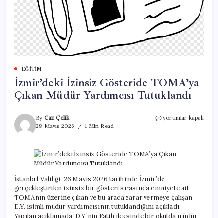
EĞITIM
İzmir’deki İzinsiz Gösteride TOMA’ya
Çıkan Müdür Yardımcısı Tutuklandı
İzmir’deki
By
Can Çelik
yorumlar kapalı
İzinsiz
28 Mayıs 2026
1 Min Read
Gösteride
TOMA’ya
Çıkan
Müdür
Yardımcısı
Tutuklandı
İstanbul Valiliği, 26 Mayıs 2026 tarihinde İzmir’de
için
gerçekleştirilen izinsiz bir gösteri sırasında emniyete ait
TOMA’nın üzerine çıkan ve bu araca zarar vermeye çalışan
D.Y. isimli müdür yardımcısının tutuklandığını açıkladı.
Yapılan açıklamada, D.Y.’nin Fatih ilçesinde bir okulda müdür