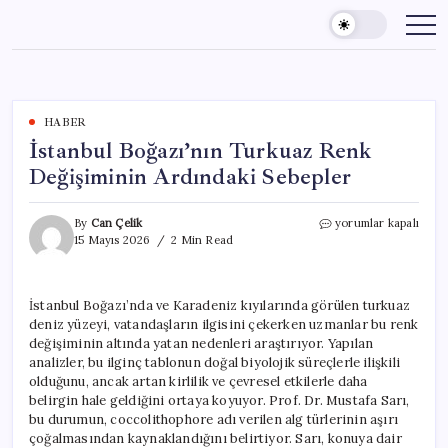
Skip
to
content
HABER
İstanbul Boğazı’nın Turkuaz Renk
Değişiminin Ardındaki Sebepler
İstanbul
By
Can Çelik
yorumlar kapalı
Boğazı’nın
15 Mayıs 2026
2 Min Read
Turkuaz
Renk
Değişiminin
İstanbul Boğazı’nda ve Karadeniz kıyılarında görülen turkuaz
Ardındaki
deniz yüzeyi, vatandaşların ilgisini çekerken uzmanlar bu renk
Sebepler
için
değişiminin altında yatan nedenleri araştırıyor. Yapılan
analizler, bu ilginç tablonun doğal biyolojik süreçlerle ilişkili
olduğunu, ancak artan kirlilik ve çevresel etkilerle daha
belirgin hale geldiğini ortaya koyuyor. Prof. Dr. Mustafa Sarı,
bu durumun, coccolithophore adı verilen alg türlerinin aşırı
çoğalmasından kaynaklandığını belirtiyor. Sarı, konuya dair