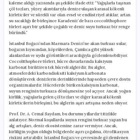
kaleme aldığı yazısında şu şekilde ifade etti: “Yağışlarla taşınan
çöl tozları, yüzey akıntılarıyla denize ulaşan karasal kökenli
kirleticiler ve sürekli var olan evsel ve endüstriyel atıklar, artan
su sıcaklığı ile birleşince Karadeniz’de bazı coccolithophore
türleri aşırı bir şekilde çoğaldı ve deniz suyu turkuaz bir renge
büründü.”
İstanbul Boğazı’ndan Marmara Denizi’ne akan turkuaz sular,
boğazın kıyısından, köprülerden, Çamlıca gibi yüksek
alanlardan ve uydu görüntüleri aracılığıyla gözlemlenebiliyor.
Coccolithophore türleri, hücre duvarlarında kalsiyum
karbonat biriktiren tek hücreli alglerdir. Bu algler,
atmosferdeki karbondioksiti kalsiyum karbonata
dönüştürerek denizlerin derinliklerinde hapseden çevre dostu
organizmalardır. Hücrelerde biriken kalsiyum karbonat,
suyun renginin turkuaza dönüşmesine yol açıyor. Ancak yoğun
kirlilik, yağışlarla gelen çöl tozları ve diğer karasal kökenli
kirleticilerin birleşimi, bu alglerin aşırı artışına neden oluyor.
Prof. Dr. A. Cemal Saydam, bu durumu yıllardır titizlikle
anlatıyor. Normal koşullarda suyun rengini turkuaz yapan bu
alg artışları, deniz ekosistemine zarar vermiyor. Ancak,
kirliliğin yoğun olduğu bölgelerde aşırı çoğalma, ötrofikasyon
riskini artırabilir. İstanbul Boğazı ve çevresinde gözlemlenen