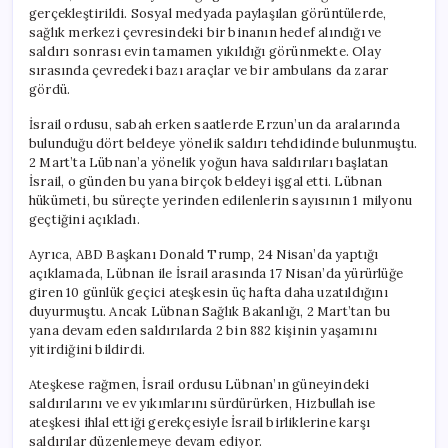
gerçekleştirildi. Sosyal medyada paylaşılan görüntülerde,
sağlık merkezi çevresindeki bir binanın hedef alındığı ve
saldırı sonrası evin tamamen yıkıldığı görünmekte. Olay
sırasında çevredeki bazı araçlar ve bir ambulans da zarar
gördü.
İsrail ordusu, sabah erken saatlerde Erzun’un da aralarında
bulunduğu dört beldeye yönelik saldırı tehdidinde bulunmuştu.
2 Mart’ta Lübnan’a yönelik yoğun hava saldırıları başlatan
İsrail, o günden bu yana birçok beldeyi işgal etti. Lübnan
hükümeti, bu süreçte yerinden edilenlerin sayısının 1 milyonu
geçtiğini açıkladı.
Ayrıca, ABD Başkanı Donald Trump, 24 Nisan’da yaptığı
açıklamada, Lübnan ile İsrail arasında 17 Nisan’da yürürlüğe
giren 10 günlük geçici ateşkesin üç hafta daha uzatıldığını
duyurmuştu. Ancak Lübnan Sağlık Bakanlığı, 2 Mart’tan bu
yana devam eden saldırılarda 2 bin 882 kişinin yaşamını
yitirdiğini bildirdi.
Ateşkese rağmen, İsrail ordusu Lübnan’ın güneyindeki
saldırılarını ve ev yıkımlarını sürdürürken, Hizbullah ise
ateşkesi ihlal ettiği gerekçesiyle İsrail birliklerine karşı
saldırılar düzenlemeye devam ediyor.