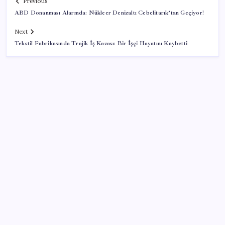
Previous
ABD Donanması Alarmda: Nükleer Denizaltı Cebelitarık’tan Geçiyor!
Next
Tekstil Fabrikasında Trajik İş Kazası: Bir İşçi Hayatını Kaybetti
SON YAZILAR
Tayfun Kahraman’dan kızı Vera’ya doğum günü
mesajı
Merkez Bankası rezervleri 164,4 milyar dolar oldu
51 ilde 540 konut ve iş yeri açık artırma ile satılacak