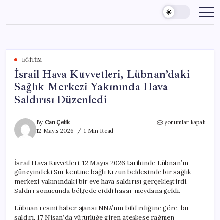
Skip
to
content
EĞITIM
İsrail Hava Kuvvetleri, Lübnan’daki
Sağlık Merkezi Yakınında Hava
Saldırısı Düzenledi
İsrail
By
Can Çelik
yorumlar kapalı
Hava
12 Mayıs 2026
1 Min Read
Kuvvetleri,
Lübnan’daki
Sağlık
İsrail Hava Kuvvetleri, 12 Mayıs 2026 tarihinde Lübnan’ın
Merkezi
güneyindeki Sur kentine bağlı Erzun beldesinde bir sağlık
Yakınında
Hava
merkezi yakınındaki bir eve hava saldırısı gerçekleştirdi.
Saldırısı
Saldırı sonucunda bölgede ciddi hasar meydana geldi.
Düzenledi
için
Lübnan resmi haber ajansı NNA’nın bildirdiğine göre, bu
saldırı, 17 Nisan’da yürürlüğe giren ateşkese rağmen