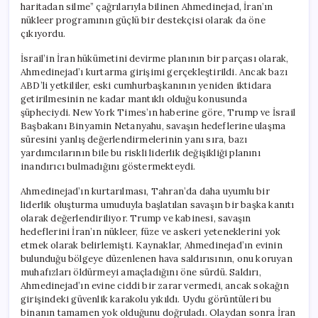
haritadan silme” çağrılarıyla bilinen Ahmedinejad, İran’ın
nükleer programının güçlü bir destekçisi olarak da öne
çıkıyordu.
İsrail’in İran hükümetini devirme planının bir parçası olarak,
Ahmedinejad’ı kurtarma girişimi gerçekleştirildi. Ancak bazı
ABD’li yetkililer, eski cumhurbaşkanının yeniden iktidara
getirilmesinin ne kadar mantıklı olduğu konusunda
şüpheciydi. New York Times’ın haberine göre, Trump ve İsrail
Başbakanı Binyamin Netanyahu, savaşın hedeflerine ulaşma
süresini yanlış değerlendirmelerinin yanı sıra, bazı
yardımcılarının bile bu riskli liderlik değişikliği planını
inandırıcı bulmadığını göstermekteydi.
Ahmedinejad’ın kurtarılması, Tahran’da daha uyumlu bir
liderlik oluşturma umuduyla başlatılan savaşın bir başka kanıtı
olarak değerlendiriliyor. Trump ve kabinesi, savaşın
hedeflerini İran’ın nükleer, füze ve askeri yeteneklerini yok
etmek olarak belirlemişti. Kaynaklar, Ahmedinejad’ın evinin
bulunduğu bölgeye düzenlenen hava saldırısının, onu koruyan
muhafızları öldürmeyi amaçladığını öne sürdü. Saldırı,
Ahmedinejad’ın evine ciddi bir zarar vermedi, ancak sokağın
girişindeki güvenlik karakolu yıkıldı. Uydu görüntüleri bu
binanın tamamen yok olduğunu doğruladı. Olaydan sonra İran