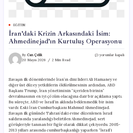
EĞITIM
İran’daki Krizin Arkasındaki İsim:
Ahmedinejad’ın Kurtuluş Operasyonu
İran’daki
By
Can Çelik
yorumlar kapalı
Krizin
20 Mayıs 2026
2 Min Read
Arkasındaki
İsim:
Ahmedinejad’ın
Savaşın ilk dönemlerinde İran’ın dini lideri Ali Hamaney ve
Kurtuluş
diğer üst düzey yetkililerin öldürülmesinin ardından, ABD
Operasyonu
için
Başkanı Trump, İran yönetiminin “içeriden birinin”
devralmasının en iyi çözüm olacağına dair bir açıklama yaptı.
Bu süreçte, ABD ve İsrail’in aklında beklenmedik bir isim
vardı: Eski İran Cumhurbaşkanı Mahmud Ahmedinejad.
Savaşın ilk gününde Tahran’daki evine düzenlenen İsrail
saldırısında yaralandığı belirtilen Ahmedinejad, sert
görüşleriyle tanınan bir figür olarak dikkat çekiyordu. 2005-
2013 yılları arasında cumhurbaşkanlığı yaparken “İsrail’i