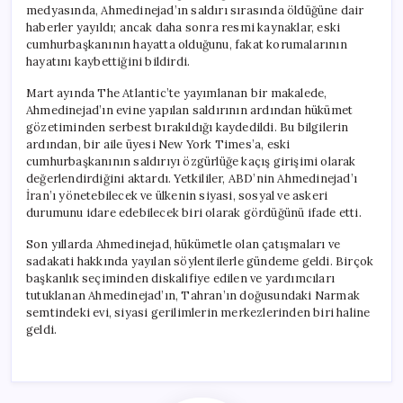
medyasında, Ahmedinejad’ın saldırı sırasında öldüğüne dair
haberler yayıldı; ancak daha sonra resmi kaynaklar, eski
cumhurbaşkanının hayatta olduğunu, fakat korumalarının
hayatını kaybettiğini bildirdi.
Mart ayında The Atlantic’te yayımlanan bir makalede,
Ahmedinejad’ın evine yapılan saldırının ardından hükümet
gözetiminden serbest bırakıldığı kaydedildi. Bu bilgilerin
ardından, bir aile üyesi New York Times’a, eski
cumhurbaşkanının saldırıyı özgürlüğe kaçış girişimi olarak
değerlendirdiğini aktardı. Yetkililer, ABD’nin Ahmedinejad’ı
İran’ı yönetebilecek ve ülkenin siyasi, sosyal ve askeri
durumunu idare edebilecek biri olarak gördüğünü ifade etti.
Son yıllarda Ahmedinejad, hükümetle olan çatışmaları ve
sadakati hakkında yayılan söylentilerle gündeme geldi. Birçok
başkanlık seçiminden diskalifiye edilen ve yardımcıları
tutuklanan Ahmedinejad’ın, Tahran’ın doğusundaki Narmak
semtindeki evi, siyasi gerilimlerin merkezlerinden biri haline
geldi.