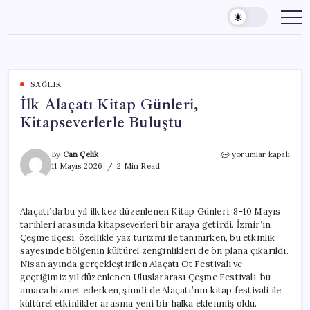
Skip
to
content
SAĞLIK
İlk Alaçatı Kitap Günleri,
Kitapseverlerle Buluştu
İlk
By
Can Çelik
yorumlar kapalı
Alaçatı
11 Mayıs 2026
2 Min Read
Kitap
Günleri,
Kitapseverlerle
Alaçatı’da bu yıl ilk kez düzenlenen Kitap Günleri, 8-10 Mayıs
Buluştu
tarihleri arasında kitapseverleri bir araya getirdi. İzmir’in
için
Çeşme ilçesi, özellikle yaz turizmi ile tanınırken, bu etkinlik
sayesinde bölgenin kültürel zenginlikleri de ön plana çıkarıldı.
Nisan ayında gerçekleştirilen Alaçatı Ot Festivali ve
geçtiğimiz yıl düzenlenen Uluslararası Çeşme Festivali, bu
amaca hizmet ederken, şimdi de Alaçatı’nın kitap festivali ile
kültürel etkinlikler arasına yeni bir halka eklenmiş oldu.