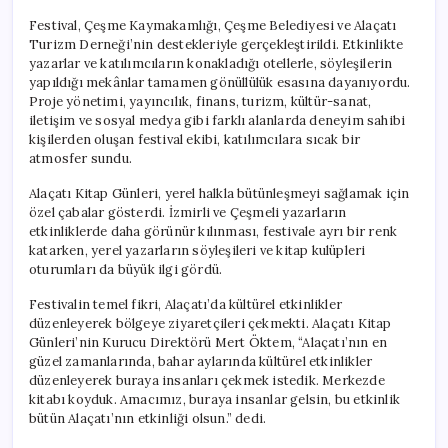
Festival, Çeşme Kaymakamlığı, Çeşme Belediyesi ve Alaçatı
Turizm Derneği’nin destekleriyle gerçekleştirildi. Etkinlikte
yazarlar ve katılımcıların konakladığı otellerle, söyleşilerin
yapıldığı mekânlar tamamen gönüllülük esasına dayanıyordu.
Proje yönetimi, yayıncılık, finans, turizm, kültür-sanat,
iletişim ve sosyal medya gibi farklı alanlarda deneyim sahibi
kişilerden oluşan festival ekibi, katılımcılara sıcak bir
atmosfer sundu.
Alaçatı Kitap Günleri, yerel halkla bütünleşmeyi sağlamak için
özel çabalar gösterdi. İzmirli ve Çeşmeli yazarların
etkinliklerde daha görünür kılınması, festivale ayrı bir renk
katarken, yerel yazarların söyleşileri ve kitap kulüpleri
oturumları da büyük ilgi gördü.
Festivalin temel fikri, Alaçatı’da kültürel etkinlikler
düzenleyerek bölgeye ziyaretçileri çekmekti. Alaçatı Kitap
Günleri’nin Kurucu Direktörü Mert Öktem, “Alaçatı’nın en
güzel zamanlarında, bahar aylarında kültürel etkinlikler
düzenleyerek buraya insanları çekmek istedik. Merkezde
kitabı koyduk. Amacımız, buraya insanlar gelsin, bu etkinlik
bütün Alaçatı’nın etkinliği olsun.” dedi.