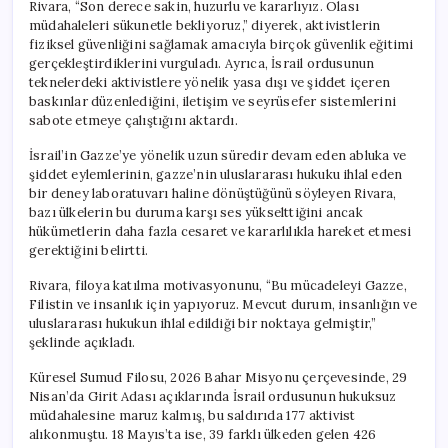
Rivara, “Son derece sakin, huzurlu ve kararlıyız. Olası
müdahaleleri sükunetle bekliyoruz,” diyerek, aktivistlerin
fiziksel güvenliğini sağlamak amacıyla birçok güvenlik eğitimi
gerçekleştirdiklerini vurguladı. Ayrıca, İsrail ordusunun
teknelerdeki aktivistlere yönelik yasa dışı ve şiddet içeren
baskınlar düzenlediğini, iletişim ve seyrüsefer sistemlerini
sabote etmeye çalıştığını aktardı.
İsrail’in Gazze’ye yönelik uzun süredir devam eden abluka ve
şiddet eylemlerinin, gazze’nin uluslararası hukuku ihlal eden
bir deney laboratuvarı haline dönüştüğünü söyleyen Rivara,
bazı ülkelerin bu duruma karşı ses yükselttiğini ancak
hükümetlerin daha fazla cesaret ve kararlılıkla hareket etmesi
gerektiğini belirtti.
Rivara, filoya katılma motivasyonunu, “Bu mücadeleyi Gazze,
Filistin ve insanlık için yapıyoruz. Mevcut durum, insanlığın ve
uluslararası hukukun ihlal edildiği bir noktaya gelmiştir,”
şeklinde açıkladı.
Küresel Sumud Filosu, 2026 Bahar Misyonu çerçevesinde, 29
Nisan’da Girit Adası açıklarında İsrail ordusunun hukuksuz
müdahalesine maruz kalmış, bu saldırıda 177 aktivist
alıkonmuştu. 18 Mayıs’ta ise, 39 farklı ülkeden gelen 426