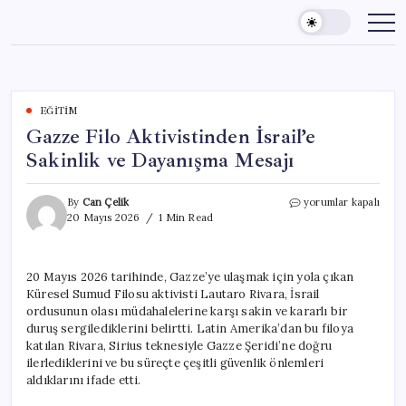
Skip
to
content
EĞITIM
Gazze Filo Aktivistinden İsrail’e
Sakinlik ve Dayanışma Mesajı
Gazze
By
Can Çelik
yorumlar kapalı
Filo
20 Mayıs 2026
1 Min Read
Aktivistinden
İsrail’e
Sakinlik
20 Mayıs 2026 tarihinde, Gazze’ye ulaşmak için yola çıkan
ve
Küresel Sumud Filosu aktivisti Lautaro Rivara, İsrail
Dayanışma
Mesajı
ordusunun olası müdahalelerine karşı sakin ve kararlı bir
için
duruş sergilediklerini belirtti. Latin Amerika’dan bu filoya
katılan Rivara, Sirius teknesiyle Gazze Şeridi’ne doğru
ilerlediklerini ve bu süreçte çeşitli güvenlik önlemleri
aldıklarını ifade etti.