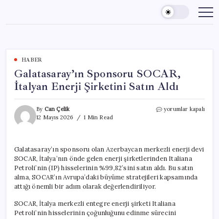
Skip
to
content
HABER
Galatasaray’ın Sponsoru SOCAR,
İtalyan Enerji Şirketini Satın Aldı
Galatasaray’ın
By
Can Çelik
yorumlar kapalı
Sponsoru
12 Mayıs 2026
1 Min Read
SOCAR,
İtalyan
Enerji
Galatasaray’ın sponsoru olan Azerbaycan merkezli enerji devi
Şirketini
SOCAR, İtalya’nın önde gelen enerji şirketlerinden Italiana
Satın
Aldı
Petroli’nin (IP) hisselerinin %99,82’sini satın aldı. Bu satın
için
alma, SOCAR’ın Avrupa’daki büyüme stratejileri kapsamında
attığı önemli bir adım olarak değerlendiriliyor.
SOCAR, İtalya merkezli entegre enerji şirketi Italiana
Petroli’nin hisselerinin çoğunluğunu edinme sürecini