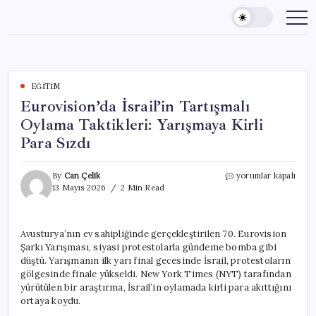
Skip
to
content
EĞITIM
Eurovision’da İsrail’in Tartışmalı
Oylama Taktikleri: Yarışmaya Kirli
Para Sızdı
Eurovision’da
By
Can Çelik
yorumlar kapalı
İsrail’in
13 Mayıs 2026
2 Min Read
Tartışmalı
Oylama
Taktikleri:
Avusturya’nın ev sahipliğinde gerçekleştirilen 70. Eurovision
Yarışmaya
Şarkı Yarışması, siyasi protestolarla gündeme bomba gibi
Kirli
Para
düştü. Yarışmanın ilk yarı final gecesinde İsrail, protestoların
Sızdı
gölgesinde finale yükseldi. New York Times (NYT) tarafından
için
yürütülen bir araştırma, İsrail’in oylamada kirli para akıttığını
ortaya koydu.