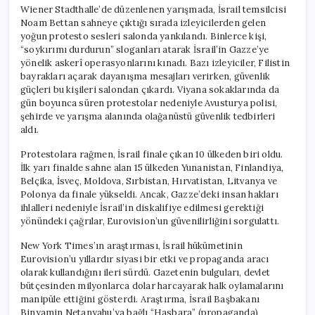
Wiener Stadthalle’de düzenlenen yarışmada, İsrail temsilcisi
Noam Bettan sahneye çıktığı sırada izleyicilerden gelen
yoğun protesto sesleri salonda yankılandı. Binlerce kişi,
“soykırımı durdurun” sloganları atarak İsrail’in Gazze’ye
yönelik askerî operasyonlarını kınadı. Bazı izleyiciler, Filistin
bayrakları açarak dayanışma mesajları verirken, güvenlik
güçleri bu kişileri salondan çıkardı. Viyana sokaklarında da
gün boyunca süren protestolar nedeniyle Avusturya polisi,
şehirde ve yarışma alanında olağanüstü güvenlik tedbirleri
aldı.
Protestolara rağmen, İsrail finale çıkan 10 ülkeden biri oldu.
İlk yarı finalde sahne alan 15 ülkeden Yunanistan, Finlandiya,
Belçika, İsveç, Moldova, Sırbistan, Hırvatistan, Litvanya ve
Polonya da finale yükseldi. Ancak, Gazze’deki insan hakları
ihlalleri nedeniyle İsrail’in diskalifiye edilmesi gerektiği
yönündeki çağrılar, Eurovision’un güvenilirliğini sorgulattı.
New York Times’ın araştırması, İsrail hükümetinin
Eurovision’u yıllardır siyasi bir etki ve propaganda aracı
olarak kullandığını ileri sürdü. Gazetenin bulguları, devlet
bütçesinden milyonlarca dolar harcayarak halk oylamalarını
manipüle ettiğini gösterdi. Araştırma, İsrail Başbakanı
Binyamin Netanyahu’ya bağlı “Hasbara” (propaganda)