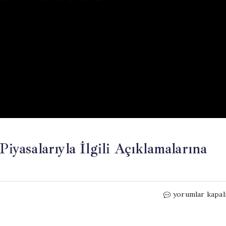
asalarıyla İlgili Açıklamalarına
DMM’den
yorumlar kapal
Erdoğan’ın
Sermaye
Piyasalarıyla