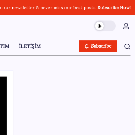
o our newsletter & never miss our best posts.
Subscribe Now!
TIM
İLETİŞİM
Subscribe
SON YAZILAR
51 ilde 540 konut ve iş yeri açık artırma ile
satılacak