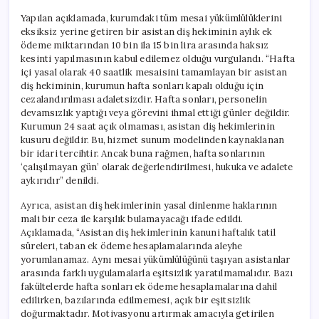
Yapılan açıklamada, kurumdaki tüm mesai yükümlülüklerini
eksiksiz yerine getiren bir asistan diş hekiminin aylık ek
ödeme miktarından 10 bin ila 15 bin lira arasında haksız
kesinti yapılmasının kabul edilemez olduğu vurgulandı. “Hafta
içi yasal olarak 40 saatlik mesaisini tamamlayan bir asistan
diş hekiminin, kurumun hafta sonları kapalı olduğu için
cezalandırılması adaletsizdir. Hafta sonları, personelin
devamsızlık yaptığı veya görevini ihmal ettiği günler değildir.
Kurumun 24 saat açık olmaması, asistan diş hekimlerinin
kusuru değildir. Bu, hizmet sunum modelinden kaynaklanan
bir idari tercihtir. Ancak buna rağmen, hafta sonlarının
‘çalışılmayan gün’ olarak değerlendirilmesi, hukuka ve adalete
aykırıdır” denildi.
Ayrıca, asistan diş hekimlerinin yasal dinlenme haklarının
mali bir ceza ile karşılık bulamayacağı ifade edildi.
Açıklamada, “Asistan diş hekimlerinin kanuni haftalık tatil
süreleri, taban ek ödeme hesaplamalarında aleyhe
yorumlanamaz. Aynı mesai yükümlülüğünü taşıyan asistanlar
arasında farklı uygulamalarla eşitsizlik yaratılmamalıdır. Bazı
fakültelerde hafta sonları ek ödeme hesaplamalarına dahil
edilirken, bazılarında edilmemesi, açık bir eşitsizlik
doğurmaktadır. Motivasyonu artırmak amacıyla getirilen