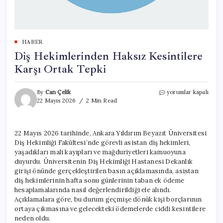
HABER
Diş Hekimlerinden Haksız Kesintilere
Karşı Ortak Tepki
Diş
By
Can Çelik
yorumlar kapalı
Hekimlerinden
22 Mayıs 2026
2 Min Read
Haksız
Kesintilere
Karşı
22 Mayıs 2026 tarihinde, Ankara Yıldırım Beyazıt Üniversitesi
Ortak
Diş Hekimliği Fakültesi’nde görevli asistan diş hekimleri,
Tepki
için
yaşadıkları mali kayıpları ve mağduriyetleri kamuoyuna
duyurdu. Üniversitenin Diş Hekimliği Hastanesi Dekanlık
girişi önünde gerçekleştirilen basın açıklamasında, asistan
diş hekimlerinin hafta sonu günlerinin taban ek ödeme
hesaplamalarında nasıl değerlendirildiği ele alındı.
Açıklamalara göre, bu durum geçmişe dönük kişi borçlarının
ortaya çıkmasına ve gelecekteki ödemelerde ciddi kesintilere
neden oldu.