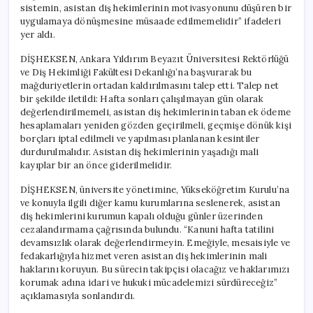
sistemin, asistan diş hekimlerinin motivasyonunu düşüren bir
uygulamaya dönüşmesine müsaade edilmemelidir” ifadeleri
yer aldı.
DİŞHEKSEN, Ankara Yıldırım Beyazıt Üniversitesi Rektörlüğü
ve Diş Hekimliği Fakültesi Dekanlığı’na başvurarak bu
mağduriyetlerin ortadan kaldırılmasını talep etti. Talep net
bir şekilde iletildi: Hafta sonları çalışılmayan gün olarak
değerlendirilmemeli, asistan diş hekimlerinin taban ek ödeme
hesaplamaları yeniden gözden geçirilmeli, geçmişe dönük kişi
borçları iptal edilmeli ve yapılması planlanan kesintiler
durdurulmalıdır. Asistan diş hekimlerinin yaşadığı mali
kayıplar bir an önce giderilmelidir.
DİŞHEKSEN, üniversite yönetimine, Yükseköğretim Kurulu’na
ve konuyla ilgili diğer kamu kurumlarına seslenerek, asistan
diş hekimlerini kurumun kapalı olduğu günler üzerinden
cezalandırmama çağrısında bulundu. “Kanuni hafta tatilini
devamsızlık olarak değerlendirmeyin. Emeğiyle, mesaisiyle ve
fedakarlığıyla hizmet veren asistan diş hekimlerinin mali
haklarını koruyun. Bu sürecin takipçisi olacağız ve haklarımızı
korumak adına idari ve hukuki mücadelemizi sürdüreceğiz”
açıklamasıyla sonlandırdı.