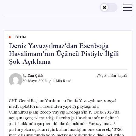
Skip
to
content
EĞITIM
Deniz Yavuzyılmaz’dan Esenboğa
Havalimanı’nın Üçüncü Pistiyle İlgili
Şok Açıklama
Deniz
By
Can Çelik
yorumlar kapalı
Yavuzyılmaz’dan
20 Mayıs 2026
1 Min Read
Esenboğa
Havalimanı’nın
Üçüncü
CHP Genel Başkan Yardımcısı Deniz Yavuzyılmaz, sosyal
Pistiyle
medya platformu üzerinden yaptığı paylaşımda,
İlgili
Şok
Cumhurbaşkanı Recep Tayyip Erdoğan’ın 19 Ocak 2026’da
Açıklama
açılışını gerçekleştirdiği Esenboğa Havalimanı’nın üçüncü
için
pisti hakkında çarpıcı iddialarda bulundu. Yavuzyılmaz, 3.
pistin yolcu uçakları için kullanılmadığını öne sürerek, “3750
metre uzunluğunda ve 75 metre genişliğinde olduğu belirtilen