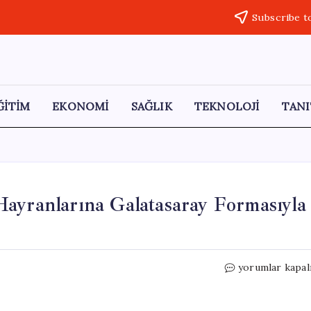
Subscribe t
ĞİTİM
EKONOMİ
SAĞLIK
TEKNOLOJİ
TANI
ayranlarına Galatasaray Formasıyla
Dara,
yorumlar kapal
Eurovision
Öncesi
Türk