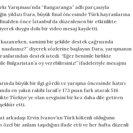
Hayranlarına
rkı Yarışması’nda “Bangaranga” adlı parçasıyla
Galatasaray
ğin yıldızı Dara, büyük final öncesinde Türk hayranlarına
Formasıyla
 finalden önce İstanbul’da düzenlenen bir etkinlikte
Selam
iyerek duygu dolu bir video mesaj kaydetti.
Gönderdi
için
i kazanırken, samimi bir şekilde destek çağrısında
nasılsınız?” diyerek sözlerine başlayan Dara, yarışmanın
yranlarından destek istedi. “Eğer benimle birlikte
e Bulgaristan’a oy verebilirsiniz!” ifadeleriyle mesajını
rında büyük bir ilgi gördü ve yarışma öncesinde hatırı
nda en yakın rakibi İsrail’e 173 puan fark atarak 516
kte Türkiye’ye olan sevgisini bir kez daha dile getiren
ekkür etti.
ayat arkadaşı Ervin Ivanov’un Türk kökenli olduğunu
n özel bir anlam taşıdığını ifade etti ve her hafta düzenli