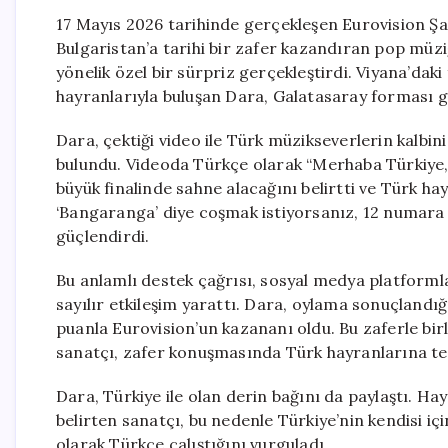
17 Mayıs 2026 tarihinde gerçekleşen Eurovision Şa
Bulgaristan’a tarihi bir zafer kazandıran pop müzi
yönelik özel bir sürpriz gerçekleştirdi. Viyana’daki
hayranlarıyla buluşan Dara, Galatasaray forması g
Dara, çektiği video ile Türk müzikseverlerin kalbin
bulundu. Videoda Türkçe olarak “Merhaba Türkiye, 
büyük finalinde sahne alacağını belirtti ve Türk ha
‘Bangaranga’ diye coşmak istiyorsanız, 12 numara il
güçlendirdi.
Bu anlamlı destek çağrısı, sosyal medya platformla
sayılır etkileşim yarattı. Dara, oylama sonuçlandığı
puanla Eurovision’un kazananı oldu. Bu zaferle birli
sanatçı, zafer konuşmasında Türk hayranlarına teş
Dara, Türkiye ile olan derin bağını da paylaştı. H
belirten sanatçı, bu nedenle Türkiye’nin kendisi içi
olarak Türkçe çalıştığını vurguladı.