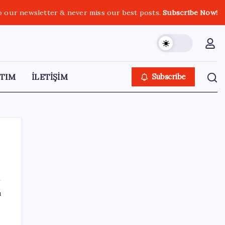
o our newsletter & never miss our best posts.
Subscribe Now!
TIM
İLETİŞİM
Subscribe
SON YAZILAR
ı
BDDK’den tasarruf finansman şirketlerine
yeni düzenleme