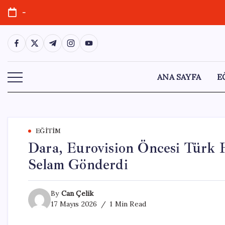
Skip
-
to
content
https://www.facebook.com/
https://twitter.com/
https://t.me/
https://www.instagram.com/
https://youtube.com/
ANA SAYFA
E
EĞITIM
Dara, Eurovision Öncesi Türk H
Selam Gönderdi
By
Can Çelik
17 Mayıs 2026
1 Min Read