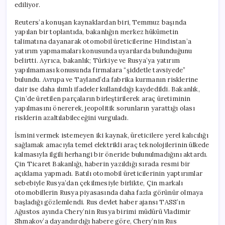
ediliyor.
Reuters’a konuşan kaynaklardan biri, Temmuz başında
yapılan bir toplantıda, bakanlığın merkez hükümetin
talimatına dayanarak otomobil üreticilerine Hindistan’a
yatırım yapmamaları konusunda uyarılarda bulunduğunu
belirtti. Ayrıca, bakanlık; Türkiye ve Rusya’ya yatırım
yapılmaması konusunda firmalara “şiddetle tavsiyede”
bulundu. Avrupa ve Tayland’da fabrika kurmanın risklerine
dair ise daha ılımlı ifadeler kullanıldığı kaydedildi. Bakanlık,
Çin’de üretilen parçaların birleştirilerek araç üretiminin
yapılmasını önererek, jeopolitik sorunların yarattığı olası
risklerin azaltılabileceğini vurguladı.
İsmini vermek istemeyen iki kaynak, üreticilere yerel kalıcılığı
sağlamak amacıyla temel elektrikli araç teknolojilerinin ülkede
kalmasıyla ilgili herhangi bir öneride bulunulmadığını aktardı.
Çin Ticaret Bakanlığı, haberin yazıldığı sırada resmi bir
açıklama yapmadı. Batılı otomobil üreticilerinin yaptırımlar
sebebiyle Rusya’dan çekilmesiyle birlikte, Çin markalı
otomobillerin Rusya piyasasında daha fazla görünür olmaya
başladığı gözlemlendi. Rus devlet haber ajansı TASS’ın
Ağustos ayında Chery’nin Rusya birimi müdürü Vladimir
Shmakov’a dayandırdığı habere göre, Chery’nin Rus