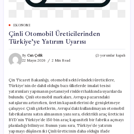
EKONOMI
Çinli Otomobil Üreticilerinden
Türkiye’ye Yatırım Uyarısı
Çinli
By
Can Çelik
yorumlar kapalı
Otomobil
22 Mayıs 2026
2 Min Read
Üreticilerinden
Türkiye’ye
Yatırım
Çin Ticaret Bakanlığı, otomobil sektöründeki üreticilere,
Uyarısı
Türkiye’nin de dahil olduğu bazı ülkelerde imalat tesisi
için
yatırımları yapmanın potansiyel riskleri hakkında uyarılarda
bulundu. Çinli otomobil markaları, Avrupa pazarındaki
satışlarını artırırken, üretim kapasitelerini de genişletmeye
çalışıyor. Çinli şirketlerin, Avrupa’daki kullanılmayan otomobil
fabrikalarını satın almasının yanı sıra, elektrikli araç üreticisi
BYD’nin Türkiye’de 150 bin araç kapasiteli bir fabrika açmayı
planladığı biliniyor. Bunun yanı sıra, Türkiye’de yatırım
yapmayı düşünen iki Çinli üreticinin daha olduğu ifade