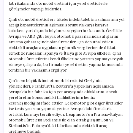
fabrikalarında otomobil üretimi için yerel üreticilerle
görüşmeler yaptığı bildirildi.
Çinli otomobil üreticileri, ülkelerindeki talebin azalmasının yol
açtığı kapasitelerinin aşılması sorunuyla karşı karşıya
kalırken, yurt dışında büyüme arayışları hız kazandı. Özellikle
Avrupa ve ABD gibi büyük otomobil pazarlarında satışlarını
artırma çabası içinde olan üreticiler, Çin’den ithal edilen
elektrikli araçlara uygulanan gümrük vergilerine de dikkat
etmek zorundalar. İspanya ve İtalya gibi Avrupa ülkeleri, Çinli
otomobil üreticilerini kendi ülkelerine yatırım yapmaya teşvik
etmeye çalışsa da, bu firmalar yerel üretim yapma konusunda
temkinli bir yaklaşım sergiliyor.
Çin’in en büyük ikinci otomobil üreticisi Geely’nin
yöneticileri, Frankfurt’ta Reuters’a yaptıkları açıklamada
Avrupa’da bir fabrika için yer arayışında olduklarını, ancak
yerel üretim konusundaki taahhütlerinin henüz
kesinleşmediğini ifade ettiler. Leapmotor gibi diğer üreticiler
ise tesis yatırımı yapmak yerine, Avrupa’daki firmalarla
ortaklık kurmayı tercih ediyor. Leapmotor’un Fransız-İtalyan
otomobil üreticisi Stellantis ile olan ortak girişimi, bu yıl
Stellantis’in Polonya’daki fabrikasında elektrikli araç
üretmeye başladı.