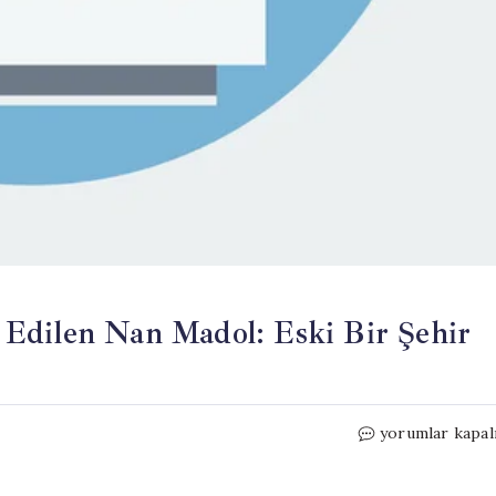
Edilen Nan Madol: Eski Bir Şehir
Çimento
yorumlar kapal
ve
Harç