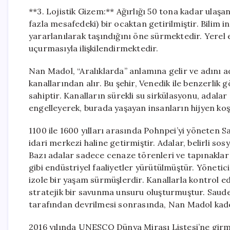
**3. Lojistik Gizem:** Ağırlığı 50 tona kadar ulaş
fazla mesafedeki) bir ocaktan getirilmiştir. Bilim i
yararlanılarak taşındığını öne sürmektedir. Yerel e
uçurmasıyla ilişkilendirmektedir.
Nan Madol, “Aralıklarda” anlamına gelir ve adını ad
kanallarından alır. Bu şehir, Venedik ile benzerlik 
sahiptir. Kanalların sürekli su sirkülasyonu, adal
engelleyerek, burada yaşayan insanların hijyen koşu
1100 ile 1600 yılları arasında Pohnpei’yi yöneten S
idari merkezi haline getirmiştir. Adalar, belirli sos
Bazı adalar sadece cenaze törenleri ve tapınaklar 
gibi endüstriyel faaliyetler yürütülmüştür. Yönetic
izole bir yaşam sürmüşlerdir. Kanallarla kontrol ed
stratejik bir savunma unsuru oluşturmuştur. Saude
tarafından devrilmesi sonrasında, Nan Madol kader
2016 yılında UNESCO Dünya Mirası Listesi’ne girmes