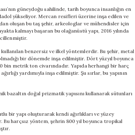
Olmadan
İnşa
ası’nın güneydoğu sahilinde, tarih boyunca insanlığın en
Edilen
adol yükseliyor. Mercan resifleri üzerine inşa edilen ve
Nan
dan oluşan bu taş şehir, arkeologlar ve mühendisler için
Madol:
ayakta kalmayı başaran bu olağanüstü yapı, 2016 yılında
Eski
illenmiştir.
Bir
Şehir
kullanılan benzersiz ve ilkel yöntemlerdir. Bu şehir, metal
ve
 olmadığı bir dönemde inşa edilmiştir. Dört yüzyıl boyunca
Mühendislik
Harikası
50 bin metrik ton civarındadır. Yapıda herhangi bir harç
için
ağırlığı yardımıyla inşa edilmiştir. Şu sırlar, bu yapının
anik bazaltın doğal prizmatik yapısını kullanarak sütunları
lu bir yapı oluşturarak kendi ağırlıkları ve yüzey
. Bu harçsız yöntem, şehrin 800 yıl boyunca tropikal
ştır.