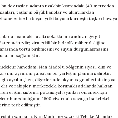
an bu dev taşlar, adanın uzak bir kısmındaki (40 metreden
nsanları, taşların büyük kanolar ve akıntılardan
fsaneler ise bu başarıyı iki büyücü kardeşin taşları havaya
alar arasındaki su altı sokaklarını andıran gelgit
göstermektedir; zira etkili bir hidrolik mühendisliğine
ar arasında tortu birikmesini ve suyun durgunlaşmasını
llarını sağlamıştır.
audeleur hanedanı, Nan Madol’u bölgenin siyasi, dini ve
yal sınıf ayrımını yansıtan bir yerleşim planına sahiptir.
için ayrılmışken, diğerlerinde okyanus gemilerinin inşası
i elit ve rahipler, merkezdeki korunaklı adalarda halktan
ilen erişim sistemi, potansiyel isyanları önlemek için
leur hanedanlığının 1600 civarında savaşçı Isokelekel
ine terk edilmiştir.
inin yanı sıra, Nan Madol ne yazık ki Tehlike Altındaki