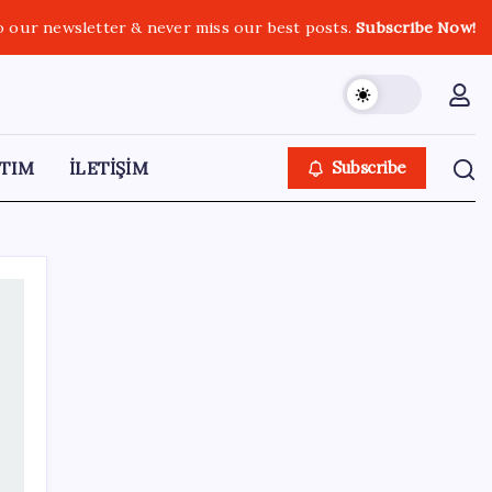
o our newsletter & never miss our best posts.
Subscribe Now!
TIM
İLETİŞİM
Subscribe
SON YAZILAR
İran Ekonomi Bakanı’ndan ABD’ye yaptırım
resti: ‘Hayallerinizi mezara götüreceksiniz’