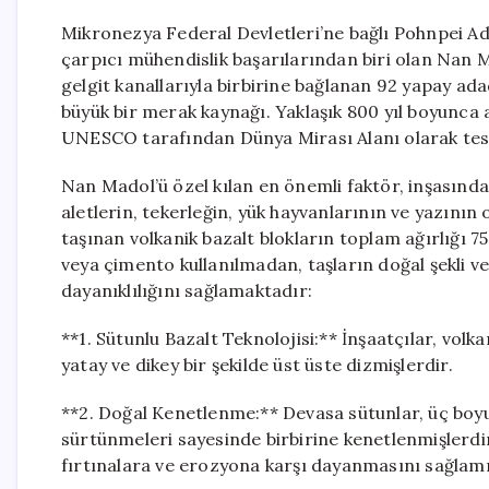
Mikronezya Federal Devletleri’ne bağlı Pohnpei Ad
çarpıcı mühendislik başarılarından biri olan Nan M
gelgit kanallarıyla birbirine bağlanan 92 yapay ada
büyük bir merak kaynağı. Yaklaşık 800 yıl boyunca 
UNESCO tarafından Dünya Mirası Alanı olarak tesc
Nan Madol’ü özel kılan en önemli faktör, inşasında 
aletlerin, tekerleğin, yük hayvanlarının ve yazının
taşınan volkanik bazalt blokların toplam ağırlığı 7
veya çimento kullanılmadan, taşların doğal şekli ve 
dayanıklılığını sağlamaktadır:
**1. Sütunlu Bazalt Teknolojisi:** İnşaatçılar, volk
yatay ve dikey bir şekilde üst üste dizmişlerdir.
**2. Doğal Kenetlenme:** Devasa sütunlar, üç boyut
sürtünmeleri sayesinde birbirine kenetlenmişlerdir
fırtınalara ve erozyona karşı dayanmasını sağlamı