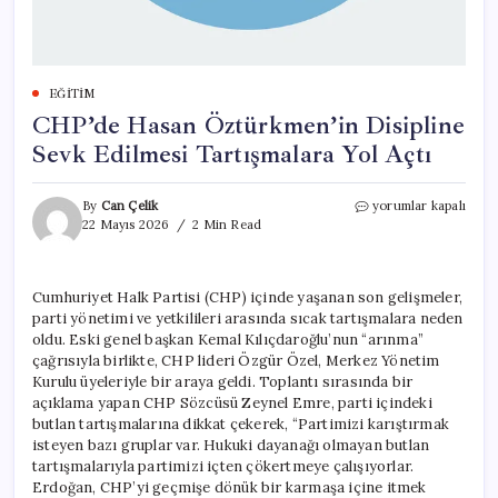
EĞITIM
CHP’de Hasan Öztürkmen’in Disipline
Sevk Edilmesi Tartışmalara Yol Açtı
CHP’de
By
Can Çelik
yorumlar kapalı
Hasan
22 Mayıs 2026
2 Min Read
Öztürkmen’in
Disipline
Sevk
Cumhuriyet Halk Partisi (CHP) içinde yaşanan son gelişmeler,
Edilmesi
parti yönetimi ve yetkilileri arasında sıcak tartışmalara neden
Tartışmalara
Yol
oldu. Eski genel başkan Kemal Kılıçdaroğlu’nun “arınma”
Açtı
çağrısıyla birlikte, CHP lideri Özgür Özel, Merkez Yönetim
için
Kurulu üyeleriyle bir araya geldi. Toplantı sırasında bir
açıklama yapan CHP Sözcüsü Zeynel Emre, parti içindeki
butlan tartışmalarına dikkat çekerek, “Partimizi karıştırmak
isteyen bazı gruplar var. Hukuki dayanağı olmayan butlan
tartışmalarıyla partimizi içten çökertmeye çalışıyorlar.
Erdoğan, CHP’yi geçmişe dönük bir karmaşa içine itmek