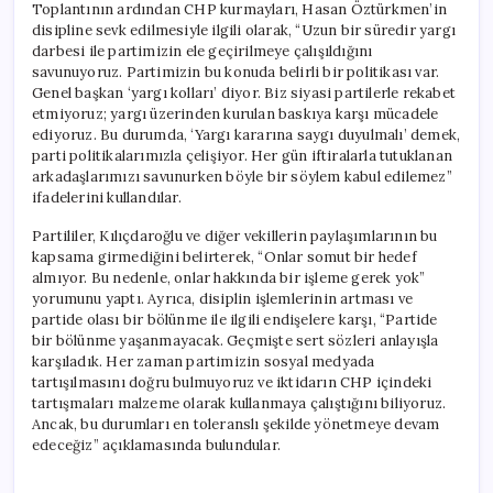
Toplantının ardından CHP kurmayları, Hasan Öztürkmen’in
disipline sevk edilmesiyle ilgili olarak, “Uzun bir süredir yargı
darbesi ile partimizin ele geçirilmeye çalışıldığını
savunuyoruz. Partimizin bu konuda belirli bir politikası var.
Genel başkan ‘yargı kolları’ diyor. Biz siyasi partilerle rekabet
etmiyoruz; yargı üzerinden kurulan baskıya karşı mücadele
ediyoruz. Bu durumda, ‘Yargı kararına saygı duyulmalı’ demek,
parti politikalarımızla çelişiyor. Her gün iftiralarla tutuklanan
arkadaşlarımızı savunurken böyle bir söylem kabul edilemez”
ifadelerini kullandılar.
Partililer, Kılıçdaroğlu ve diğer vekillerin paylaşımlarının bu
kapsama girmediğini belirterek, “Onlar somut bir hedef
almıyor. Bu nedenle, onlar hakkında bir işleme gerek yok”
yorumunu yaptı. Ayrıca, disiplin işlemlerinin artması ve
partide olası bir bölünme ile ilgili endişelere karşı, “Partide
bir bölünme yaşanmayacak. Geçmişte sert sözleri anlayışla
karşıladık. Her zaman partimizin sosyal medyada
tartışılmasını doğru bulmuyoruz ve iktidarın CHP içindeki
tartışmaları malzeme olarak kullanmaya çalıştığını biliyoruz.
Ancak, bu durumları en toleranslı şekilde yönetmeye devam
edeceğiz” açıklamasında bulundular.