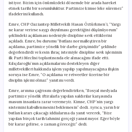
istiyor. Bizim için önümüzdeki dönemde bir arada hareket
etmek tarihi bir sorumluluktur. Partimize kimse leke süremez”
ifadelerini kullandı.
Emre, CHP Gaziantep Milletvekili Hasan Öztürkmen’i, “Yargı
ne karar verirse saygı duyulması gerektiğini düşünüyorum”
şeklindeki açıklaması nedeniyle disipline sevk ettiklerini
açıkladı. Emre, bu durumu “Butlanı normalleştiren bir
açıklama, partimize yönelik bir darbe girişimidir” şeklinde
değerlendirdi ve kesin ihraç istemiyle disipline sevk işleminin
ilk Parti Meclisi toplantısında ele alınacağını ifade etti.
Kılıçdaroğlu’nun açıklamalarını destekleyen diğer
milletvekilleri hakkında işlem yapılıp yapılmayacağına ilişkin
soruya ise Emre, “O açıklama ve retweetler üzerine bir
disiplin işlemi olmaz” yanıtını verdi.
Emre, arınma çağrısını değerlendirirken, “Sosyal medyada
partimize yönelik iftiralarla yapılan saldırılar karşısında
masum insanlara zarar veremeyiz. Kimse, CHP’nin yargı
sistemini kabullenmesini beklemesin” dedi. Ayrıca, yarın bir
butlan kararı çıkacağı iddialarına da yanıt vererek, “Bize
yapılan birçok tarih tahmini gerçeği yansıtmıyor. Eğer böyle
bir karar gelirse, o zaman göreceğiz” dedi.