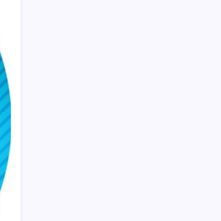
Merkez Bankası rezervleri 164,4 milyar
dolar oldu
51 ilde 540 konut ve iş yeri açık artırma ile
satılacak
İran Ekonomi Bakanı’ndan ABD’ye yaptırım
resti: ‘Hayallerinizi mezara götüreceksiniz’
MTV ödeme son gün ne zaman? 2026 MTV
2. taksit ödenmezse ne olur, faiz ne kadar?
Mersin’de orman yangını: Yerleşim
yerlerine yakın bölgede çıktı
Ücretli öğretmenlik başvuruları ne zaman?
2026 Ücretli öğretmenlik şartları neler?
Yuan 2023’ten beri en yüksek seviyesine
yükseldi
Vatandaş yeniden dövize mi koşuyor? İşte
Türk Lirası’nı bekleyen büyük tehlike