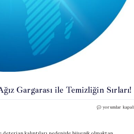
ız Gargarası ile Temizliğin Sırları!
Çamaşır
yorumlar kapal
Makinesini
Yenileyin:
Ağız
Gargarası
e deterjan kalıntıları nedeniyle hijyenik olmaktan