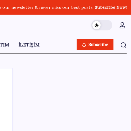
o our newsletter & never miss our best posts.
Subscribe Now!
TIM
İLETİŞİM
Subscribe
SON YAZILAR
Tayfun Kahraman’dan kızı Vera’ya doğum
günü mesajı