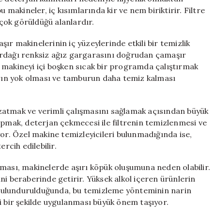
ile
u makineler, iç kısımlarında kir ve nem biriktirir. Filtre
Temizliğin
çok görüldüğü alanlardır.
Sırları!
için
ır makinelerinin iç yüzeylerinde etkili bir temizlik
ardağı renksiz ağız gargarasını doğrudan çamaşır
 makineyi içi boşken sıcak bir programda çalıştırmak
ların yok olması ve tamburun daha temiz kalması
zatmak ve verimli çalışmasını sağlamak açısından büyük
apmak, deterjan çekmecesi ile filtrenin temizlenmesi ve
yor. Özel makine temizleyicileri bulunmadığında ise,
rcih edilebilir.
lması, makinelerde aşırı köpük oluşumuna neden olabilir.
ni beraberinde getirir. Yüksek alkol içeren ürünlerin
bulundurulduğunda, bu temizleme yönteminin narin
i bir şekilde uygulanması büyük önem taşıyor.