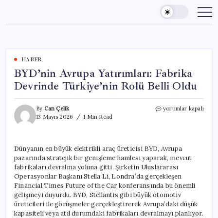
Skip
to
content
HABER
BYD’nin Avrupa Yatırımları: Fabrika
Devrinde Türkiye’nin Rolü Belli Oldu
BYD’nin
By
Can Çelik
yorumlar kapalı
Avrupa
13 Mayıs 2026
1 Min Read
Yatırımları:
Fabrika
Devrinde
Dünyanın en büyük elektrikli araç üreticisi BYD, Avrupa
Türkiye’nin
pazarında stratejik bir genişleme hamlesi yaparak, mevcut
Rolü
Belli
fabrikaları devralma yoluna gitti. Şirketin Uluslararası
Oldu
Operasyonlar Başkanı Stella Li, Londra’da gerçekleşen
için
Financial Times Future of the Car konferansında bu önemli
gelişmeyi duyurdu. BYD, Stellantis gibi büyük otomotiv
üreticileri ile görüşmeler gerçekleştirerek Avrupa’daki düşük
kapasiteli veya atıl durumdaki fabrikaları devralmayı planlıyor.