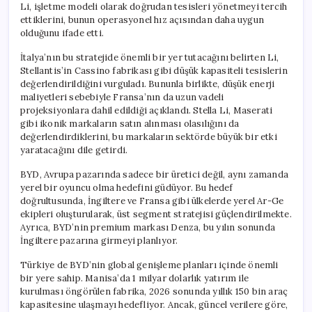
Li, işletme modeli olarak doğrudan tesisleri yönetmeyi tercih
ettiklerini, bunun operasyonel hız açısından daha uygun
olduğunu ifade etti.
İtalya’nın bu stratejide önemli bir yer tutacağını belirten Li,
Stellantis’in Cassino fabrikası gibi düşük kapasiteli tesislerin
değerlendirildiğini vurguladı. Bununla birlikte, düşük enerji
maliyetleri sebebiyle Fransa’nın da uzun vadeli
projeksiyonlara dahil edildiği açıklandı. Stella Li, Maserati
gibi ikonik markaların satın alınması olasılığını da
değerlendirdiklerini, bu markaların sektörde büyük bir etki
yaratacağını dile getirdi.
BYD, Avrupa pazarında sadece bir üretici değil, aynı zamanda
yerel bir oyuncu olma hedefini güdüyor. Bu hedef
doğrultusunda, İngiltere ve Fransa gibi ülkelerde yerel Ar-Ge
ekipleri oluşturularak, üst segment stratejisi güçlendirilmekte.
Ayrıca, BYD’nin premium markası Denza, bu yılın sonunda
İngiltere pazarına girmeyi planlıyor.
Türkiye de BYD’nin global genişleme planları içinde önemli
bir yere sahip. Manisa’da 1 milyar dolarlık yatırım ile
kurulması öngörülen fabrika, 2026 sonunda yıllık 150 bin araç
kapasitesine ulaşmayı hedefliyor. Ancak, güncel verilere göre,