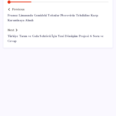
Previous
Fransız Limanında Gemideki Yolcular Norovirüs Tehdidine Karşı
Karantinaya Alındı
Next
Türkiye Tarım ve Gıda Sektörü İçin Yeni Dönüşüm Projesi: 6 Soru ve
Cevap
SON YAZILAR
BDDK’den tasarruf finansman şirketlerine yeni
düzenleme