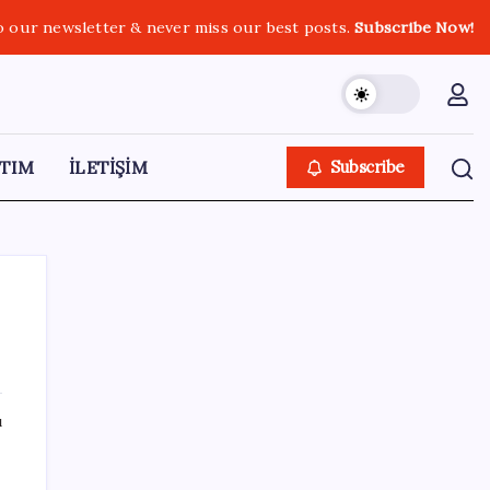
o our newsletter & never miss our best posts.
Subscribe Now!
TIM
İLETİŞİM
Subscribe
SON YAZILAR
ı
51 ilde 540 konut ve iş yeri açık artırma ile
satılacak