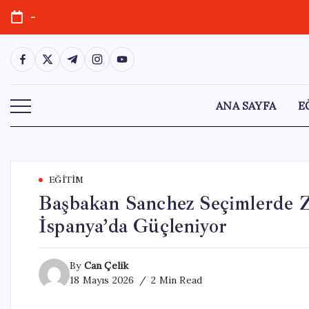
Skip
-
to
content
https://www.facebook.com/
https://twitter.com/
https://t.me/
https://www.instagram.com/
https://youtube.com/
ANA SAYFA
E
EĞITIM
Başbakan Sanchez Seçimlerde Z
İspanya’da Güçleniyor
By
Can Çelik
18 Mayıs 2026
2 Min Read