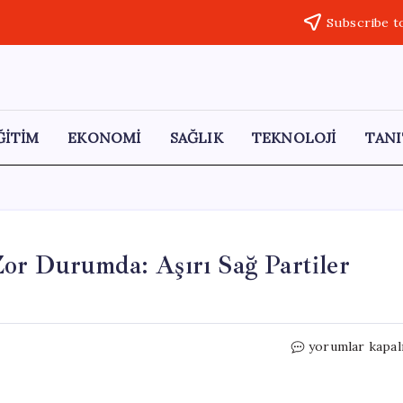
Subscribe t
ĞİTİM
EKONOMİ
SAĞLIK
TEKNOLOJİ
TANI
or Durumda: Aşırı Sağ Partiler
Başbakan
yorumlar kapal
Sanchez
Seçimlerde
Zor