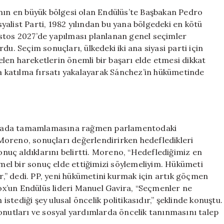
Durumda:
’nın en büyük bölgesi olan Endülüs’te Başbakan Pedro
Aşırı
osyalist Parti, 1982 yılından bu yana bölgedeki en kötü
Sağ
stos 2027’de yapılması planlanan genel seçimler
Partiler
u. Seçim sonuçları, ülkedeki iki ana siyasi parti için
İspanya’da
selen hareketlerin önemli bir başarı elde etmesi dikkat
Güçleniyor
na katılma fırsatı yakalayarak Sánchez’in hükümetinde
için
i sırada tamamlamasına rağmen parlamentodaki
Moreno, sonuçları değerlendirirken hedefledikleri
sonuç aldıklarını belirtti. Moreno, “Hedeflediğimiz en
el bir sonuç elde ettiğimizi söylemeliyim. Hükümeti
,” dedi. PP, yeni hükümetini kurmak için artık göçmen
Vox’un Endülüs lideri Manuel Gavira, “Seçmenler ne
 istediği şey ulusal öncelik politikasıdır,” şeklinde konuştu.
onutları ve sosyal yardımlarda öncelik tanınmasını talep