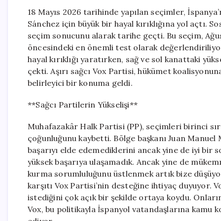
18 Mayıs 2026 tarihinde yapılan seçimler, İspanya
Sánchez için büyük bir hayal kırıklığına yol açtı. S
seçim sonucunu alarak tarihe geçti. Bu seçim, Ağu
öncesindeki en önemli test olarak değerlendiriliyord
hayal kırıklığı yaratırken, sağ ve sol kanattaki yük
çekti. Aşırı sağcı Vox Partisi, hükümet koalisyonu
belirleyici bir konuma geldi.
**Sağcı Partilerin Yükselişi**
Muhafazakâr Halk Partisi (PP), seçimleri birinc
çoğunluğunu kaybetti. Bölge başkanı Juan Manuel 
başarıyı elde edemediklerini ancak yine de iyi bir 
yüksek başarıya ulaşamadık. Ancak yine de mükemm
kurma sorumluluğunu üstlenmek artık bize düşüyor
karşıtı Vox Partisi’nin desteğine ihtiyaç duyuyor. 
istediğini çok açık bir şekilde ortaya koydu. Onların
Vox, bu politikayla İspanyol vatandaşlarına kamu k