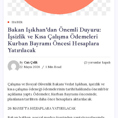
HABER
Bakan Işıkhan’dan Önemli Duyuru:
İşsizlik ve Kısa Çalışma Ödemeleri
Kurban Bayramı Öncesi Hesaplara
Yatırılacak
Bakan
By
Can Çelik
yorumlar kapalı
Işıkhan’dan
22 Mayıs 2026
1 Min Read
Önemli
Duyuru:
İşsizlik
Çalışma ve Sosyal Güvenlik Bakanı Vedat Işıkhan, işsizlik ve
ve
kısa çalışma ödeneği ödemelerinin tarihi hakkında önemli bir
Kısa
Çalışma
açıklama yaptı. Ödemeler, Kurban Bayramı öncesinde,
Ödemeleri
planlanan tarihten daha önce hesaplara aktarılacak.
Kurban
Bayramı
26 MAYIS’TA HESAPLARA YATIRILACAK
Öncesi
Hesaplara
Bakan Işıkhan, sosyal medya üzerinden yaptığı paylaşımda,