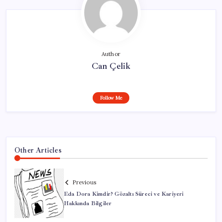
Author
Can Çelik
Follow Me
Other Articles
Previous
Eda Dora Kimdir? Gözaltı Süreci ve Kariyeri
Hakkında Bilgiler