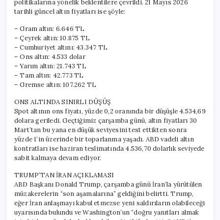
politikalarına yönelik beklentilere çevrildi. 21 Mayıs 2026
Ne
tarihli güncel altın fiyatları ise şöyle:
Kadar?
Güncel
– Gram altın: 6.646 TL
Fiyatlar
– Çeyrek altın: 10.875 TL
21
– Cumhuriyet altını: 43.347 TL
Mayıs
– Ons altın: 4.533 dolar
2026
– Yarım altın: 21.743 TL
için
– Tam altın: 42.773 TL
– Gremse altın: 107.262 TL
ONS ALTINDA SINIRLI DÜŞÜŞ
Spot altının ons fiyatı, yüzde 0,2 oranında bir düşüşle 4.534,69
dolara geriledi. Geçtiğimiz çarşamba günü, altın fiyatları 30
Mart’tan bu yana en düşük seviyesini test ettikten sonra
yüzde 1’in üzerinde bir toparlanma yaşadı. ABD vadeli altın
kontratları ise haziran teslimatında 4.536,70 dolarlık seviyede
sabit kalmaya devam ediyor.
TRUMP’TAN İRAN AÇIKLAMASI
ABD Başkanı Donald Trump, çarşamba günü İran’la yürütülen
müzakerelerin “son aşamalarına” geldiğini belirtti. Trump,
eğer İran anlaşmayı kabul etmezse yeni saldırıların olabileceği
uyarısında bulundu ve Washington’un “doğru yanıtları almak