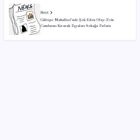
Next
Gültepe Mahallesi’nde Şok Eden Olay: Evin
Camlarını Kırarak Eşyaları Sokağa Fırlattı
SON YAZILAR
BDDK’den tasarruf finansman şirketlerine yeni
düzenleme
Erdoğan’dan ‘Mekke Ortak Savunma Anlaşması’
açıklaması: ‘Hiçbir ülkeyi hedef almıyor’