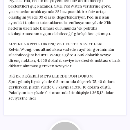
Piyasalarda, Fed’in bu yıl yeniden faiz artırabileceği
beklentileri güç kazandı. CME FedWatch verilerine göre,
yatırımcılar aralık ayında 25 baz puanlık bir faiz artışı
olasılığını yüzde 39 olarak değerlendiriyor. Fed’in nisan
ayındaki toplantı tutanaklarında, enflasyonun yüzde 2’lik
hedefin üzerinde kalması durumunda “ek politika
sıkılaştırmasının uygun olabileceği” görüşü öne çıkmıştı.
ALTINDA KRİTİK DİRENÇ VE DESTEK SEVİYELERİ
Kelvin Wong, ons altında kısa vadede zayıf bir görünümün
sürebileceğini belirtti. Wong’a göre 4.645 dolarlık seviye
direnç noktası, 4.456 dolarlık seviye ise destek noktası olarak
dikkate alınması gereken seviyeler.
DİĞER DEĞERLİ METALLERDE SON DURUM
Spot gümüş fiyatı yüzde 0,8 oranında düşerek 75,40 dolara
gerilerken, platin yüzde 0,7 kayıpla 1.936,10 dolara düştü.
Paladyum ise yüzde 0,4 oranında bir düşüşle 1.365,12 dolar
seviyesine indi.