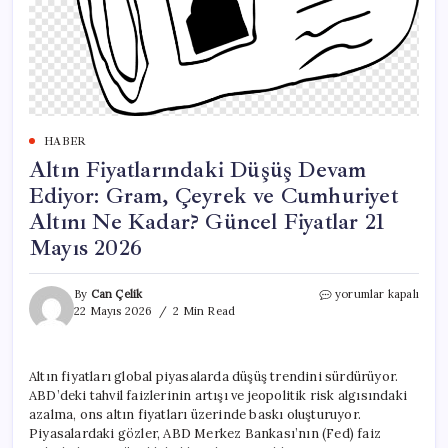
HABER
Altın Fiyatlarındaki Düşüş Devam
Ediyor: Gram, Çeyrek ve Cumhuriyet
Altını Ne Kadar? Güncel Fiyatlar 21
Mayıs 2026
Altın
By
Can Çelik
yorumlar kapalı
Fiyatlarındaki
22 Mayıs 2026
2 Min Read
Düşüş
Devam
Ediyor:
Altın fiyatları global piyasalarda düşüş trendini sürdürüyor.
Gram,
ABD’deki tahvil faizlerinin artışı ve jeopolitik risk algısındaki
Çeyrek
ve
azalma, ons altın fiyatları üzerinde baskı oluşturuyor.
Cumhuriyet
Piyasalardaki gözler, ABD Merkez Bankası’nın (Fed) faiz
Altını