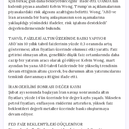
için birkaç gün daha bekleyebileceğini” ifade etti. OANDA’nın
kıdemli piyasa analisti Kelvin Wong, Trump’ın açıklamalarının
piyasalardaki risk algısını azalttığını belirtti. Wong, “ABD ve
İran arasında bir barış anlaşmasının son aşamalarına
yaklaşıldığı yönündeki ifadeler, risk iştahını destekledi”
değerlendirmesinde bulundu.
TAHVİL FAİZLERİ ALTIN ÜZERİNDE BASKI YAPIYOR
ABD’nin 10 yıllık tahvil faizlerinin yüzde 0,3 oranında artış
göstermesi, altın fiyatları üzerinde olumsuz etki yarattı. Faiz
getirisi olmayan altın, genellikle düşük faiz ortamlarında daha
cazip bir yatırım aracı olarak görülüyor. Kelvin Wong, mart
ayından bu yana ABD tahvil faizlerinde bir yükseliş trendinin
devam ettiğinin altını çizerek, bu durumun altın yatırımcılarını
temkinli davranmaya ittiğini ifade etti.
İRAN GERİLİMİ SONRASI DEĞER KAYBI
Şubat ayı sonunda başlayan İran savaşı sonrasında altın
fiyatları, yüzde 14’ün üzerinde bir değer kaybı yaşadı. Yükselen
petrol fiyatları, enflasyon risklerini artırırken, yüksek faiz
beklentileri değerli metaller üzerinde baskı oluşturmaya
devam ediyor.
FED FAİZ BEKLENTİLERİ GÜÇLENİYOR