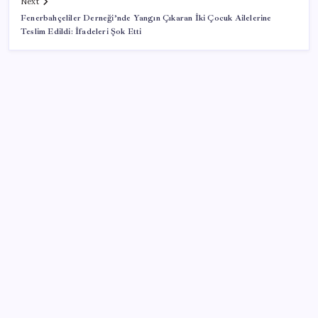
Next
Fenerbahçeliler Derneği’nde Yangın Çıkaran İki Çocuk Ailelerine
Teslim Edildi: İfadeleri Şok Etti
SON YAZILAR
TL mevduat faizi Mart’tan bu yana en düşük seviyede
Benzin fiyatlarına yeni zam yolda: Dünkü indirim
tabelalara yansımamıştı…
Tayfun Kahraman’dan kızı Vera’ya doğum günü
mesajı
Merkez Bankası rezervleri 164,4 milyar dolar oldu