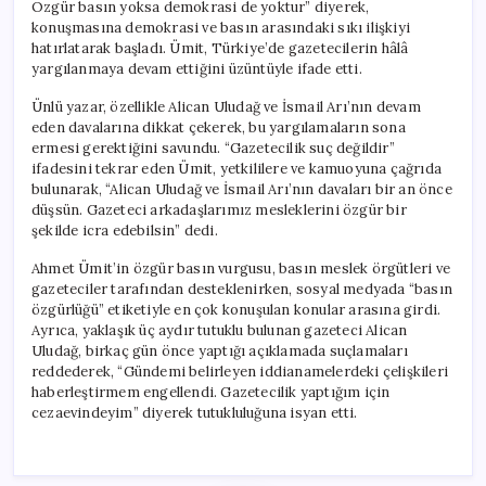
Özgür basın yoksa demokrasi de yoktur” diyerek,
konuşmasına demokrasi ve basın arasındaki sıkı ilişkiyi
hatırlatarak başladı. Ümit, Türkiye’de gazetecilerin hâlâ
yargılanmaya devam ettiğini üzüntüyle ifade etti.
Ünlü yazar, özellikle Alican Uludağ ve İsmail Arı’nın devam
eden davalarına dikkat çekerek, bu yargılamaların sona
ermesi gerektiğini savundu. “Gazetecilik suç değildir”
ifadesini tekrar eden Ümit, yetkililere ve kamuoyuna çağrıda
bulunarak, “Alican Uludağ ve İsmail Arı’nın davaları bir an önce
düşsün. Gazeteci arkadaşlarımız mesleklerini özgür bir
şekilde icra edebilsin” dedi.
Ahmet Ümit’in özgür basın vurgusu, basın meslek örgütleri ve
gazeteciler tarafından desteklenirken, sosyal medyada “basın
özgürlüğü” etiketiyle en çok konuşulan konular arasına girdi.
Ayrıca, yaklaşık üç aydır tutuklu bulunan gazeteci Alican
Uludağ, birkaç gün önce yaptığı açıklamada suçlamaları
reddederek, “Gündemi belirleyen iddianamelerdeki çelişkileri
haberleştirmem engellendi. Gazetecilik yaptığım için
cezaevindeyim” diyerek tutukluluğuna isyan etti.