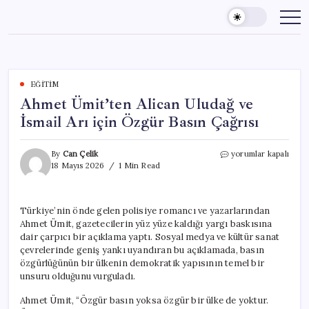
Skip
to
content
EĞITIM
Ahmet Ümit’ten Alican Uludağ ve
İsmail Arı için Özgür Basın Çağrısı
Ahmet
By
Can Çelik
yorumlar kapalı
Ümit’ten
18 Mayıs 2026
1 Min Read
Alican
Uludağ
ve
Türkiye’nin önde gelen polisiye romancı ve yazarlarından
İsmail
Ahmet Ümit, gazetecilerin yüz yüze kaldığı yargı baskısına
Arı
için
dair çarpıcı bir açıklama yaptı. Sosyal medya ve kültür sanat
Özgür
çevrelerinde geniş yankı uyandıran bu açıklamada, basın
Basın
özgürlüğünün bir ülkenin demokratik yapısının temel bir
Çağrısı
unsuru olduğunu vurguladı.
için
Ahmet Ümit, “Özgür basın yoksa özgür bir ülke de yoktur.