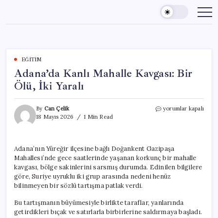
Skip
to
content
EĞITIM
Adana’da Kanlı Mahalle Kavgası: Bir
Ölü, İki Yaralı
Adana’da
By
Can Çelik
yorumlar kapalı
Kanlı
18 Mayıs 2026
1 Min Read
Mahalle
Kavgası:
Bir
Adana’nın Yüreğir ilçesine bağlı Doğankent Gazipaşa
Ölü,
Mahallesi’nde gece saatlerinde yaşanan korkunç bir mahalle
İki
Yaralı
kavgası, bölge sakinlerini sarsmış durumda. Edinilen bilgilere
için
göre, Suriye uyruklu iki grup arasında nedeni henüz
bilinmeyen bir sözlü tartışma patlak verdi.
Bu tartışmanın büyümesiyle birlikte taraflar, yanlarında
getirdikleri bıçak ve satırlarla birbirlerine saldırmaya başladı.