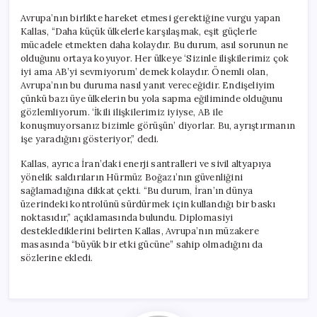
Avrupa’nın birlikte hareket etmesi gerektiğine vurgu yapan
Kallas, “Daha küçük ülkelerle karşılaşmak, eşit güçlerle
mücadele etmekten daha kolaydır. Bu durum, asıl sorunun ne
olduğunu ortaya koyuyor. Her ülkeye ‘Sizinle ilişkilerimiz çok
iyi ama AB’yi sevmiyorum’ demek kolaydır. Önemli olan,
Avrupa’nın bu duruma nasıl yanıt vereceğidir. Endişeliyim
çünkü bazı üye ülkelerin bu yola sapma eğiliminde olduğunu
gözlemliyorum. ‘İkili ilişkilerimiz iyiyse, AB ile
konuşmuyorsanız bizimle görüşün’ diyorlar. Bu, ayrıştırmanın
işe yaradığını gösteriyor,” dedi.
Kallas, ayrıca İran’daki enerji santralleri ve sivil altyapıya
yönelik saldırıların Hürmüz Boğazı’nın güvenliğini
sağlamadığına dikkat çekti. “Bu durum, İran’ın dünya
üzerindeki kontrolünü sürdürmek için kullandığı bir baskı
noktasıdır,” açıklamasında bulundu. Diplomasiyi
desteklediklerini belirten Kallas, Avrupa’nın müzakere
masasında “büyük bir etki gücüne” sahip olmadığını da
sözlerine ekledi.