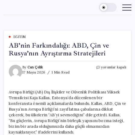
Skip
to
content
EĞITIM
AB’nin Farkındalığı: ABD, Çin ve
Rusya’nın Ayrıştırma Stratejileri
AB’nin
By
Can Çelik
yorumlar kapalı
Farkındalığı:
17 Mayıs 2026
1 Min Read
ABD,
Çin
ve
Avrupa Birliği (AB) Dış İlişkiler ve Güvenlik Politikası Yüksek
Rusya’nın
Temsilcisi Kaja Kallas, Estonya’da düzenlenen bir
Ayrıştırma
Stratejileri
konferansta önemli açıklamalarda bulundu. Kallas, ABD, Çin ve
için
Rusya’nın Avrupa Birliği’ni zayıflatma çabalarına dikkat
çekerek, bu ülkelerin “AB’yi sevmediğini” dile getirdi. Kallas,
“Bu güçlerin, Avrupa Birliği’nin birleşik yapısını bozma isteği,
bizim bir arada olduğumuzda daha güçlü olmamızdan
kaynaklanıyor,” ifadelerini kullandı.