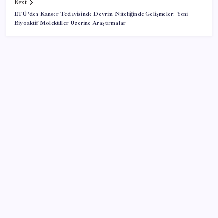
Next
ETÜ’den Kanser Tedavisinde Devrim Niteliğinde Gelişmeler: Yeni
Biyoaktif Moleküller Üzerine Araştırmalar
SON YAZILAR
Benzin fiyatlarına yeni zam yolda: Dünkü indirim
tabelalara yansımamıştı…
Tayfun Kahraman’dan kızı Vera’ya doğum günü
mesajı
Merkez Bankası rezervleri 164,4 milyar dolar oldu