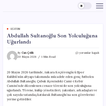
Skip
to
content
EĞITIM
Abdullah Sultanoğlu Son Yolculuğuna
Uğurlandı
Abdullah
By
Can Çelik
yorumlar kapalı
Sultanoğlu
20 Mayıs 2026
1 Min Read
Son
Yolculuğuna
Uğurlandı
20 Mayıs 2026 tarihinde, Ankara Keçiörengücü Spor
için
Kulübü’nün altyapı takımında mücadele eden genç futbolcu
Abdullah Sultanoğlu, Çubuk ilçesindeki Cami-i Kebir
Camisi’nde düzenlenen cenaze töreni ile son yolculuğuna
uğurlandı. Törene, kulüp yöneticileri, yakınları, arkadaşları ve
çok sayıda vatandaş katılarak Sultanoğlu’na son görevlerini
yerine getirdiler.