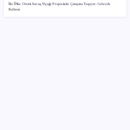
İki Ülke Ortak Savaş Uçağı Projesinde Çatışma Yaşıyor: Gelecek
Belirsiz
SON YAZILAR
Meta’nın Yapay Zeka Modeli Dışarı Sızdı: Siber
Saldırı Oldu mu?
TL mevduat faizi Mart’tan bu yana en düşük seviyede
Benzin fiyatlarına yeni zam yolda: Dünkü indirim
tabelalara yansımamıştı…
Tayfun Kahraman’dan kızı Vera’ya doğum günü