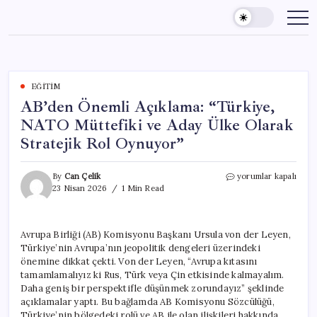
Skip
to
content
EĞITIM
AB’den Önemli Açıklama: “Türkiye,
NATO Müttefiki ve Aday Ülke Olarak
Stratejik Rol Oynuyor”
AB’den
By
Can Çelik
yorumlar kapalı
Önemli
23 Nisan 2026
1 Min Read
Açıklama:
“Türkiye,
NATO
Avrupa Birliği (AB) Komisyonu Başkanı Ursula von der Leyen,
Müttefiki
Türkiye’nin Avrupa’nın jeopolitik dengeleri üzerindeki
ve
Aday
önemine dikkat çekti. Von der Leyen, “Avrupa kıtasını
Ülke
tamamlamalıyız ki Rus, Türk veya Çin etkisinde kalmayalım.
Olarak
Daha geniş bir perspektifle düşünmek zorundayız” şeklinde
Stratejik
açıklamalar yaptı. Bu bağlamda AB Komisyonu Sözcülüğü,
Rol
Türkiye’nin bölgedeki rolü ve AB ile olan ilişkileri hakkında