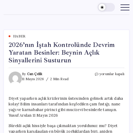
Skip
to
content
HABER
2026’nın İştah Kontrolünde Devrim
Yaratan Besinler: Beynin Açlık
Sinyallerini Susturun
2026’nın
By
Can Çelik
yorumlar kapalı
İştah
11 Mayıs 2026
2 Min Read
Kontrolünde
Devrim
Yaratan
Diyet yaparken açlık krizlerinin üstesinden gelmek artık daha
Besinler:
kolay! Bilim insanları tarafından keşfedilen çam fıstığı, nane
Beynin
Açlık
yağı ve karnabahar pirinci gibi mucizevi besinlerle tanışın.
Sinyallerini
Yusuf Arslan 11 Mayıs 2026
Susturun
için
Sürekli açlık hissiyle başa çıkmaktan yoruldunuz mu? Diyet
yaparken karşılaşılan en büyük zorluklardan biri, aniden