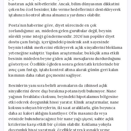
bastıran açlık nöbetleridir. Ancak, bilim dünyasının dikkatini
çeken bu özel besinler, kilo verme hedeflerinizi destekleyerek
iştahınızı kontrol altına almanıza yardımcı olabilir.
Posta’nın haberine göre, diyet sürecinde en çok
zorlandığımız an, mideden gelen gurultular değil, beynin
sürekli yeme isteği göndermesidir. 2026’nın popüler diyet
dostu çam fıstığı, içeriğindeki pinolenik asit sayesinde
beynin tokluk merkezini etkileyerek açlık sinyallerini bloklama
yeteneğine sahiptir. Yapılan araştırmalar, bu küçük ama etkili
besinin mideden beyne giden açlık mesajlarını durdurduğunu
gösteriyor. Özellikle öğleden sonra gelen tatlı krizlerinde bir
avuç çam fıstığı, iştahı kontrol altına alarak günün geri kalan
kısmının daha rahat geçmesini sağlıyor.
Besinlerin yanı sıra belirli aromaların da zihinsel açlık
sinyallerini devre dışı bırakma potansiyeli bulunuyor. Nane
yağının ferahlatıcı kokusu, beyindeki hipotalamus bölgesine
etki ederek doygunluk hissi yaratır. Klinik araştırmalar, nane
kokusu soluyan bireylerin, iki saat aralıklarla, gün boyunca
daha az kalori aldığını kanıtlıyor. Ofis masanızda veya
evinizde bulunduracağınız bir nane yağı şişesi, sahte açlık
krizlerine karşı etkili bir çözüm olabilir. Koklama yoluyla
doygunluk hissi yaratmak, özellikle stres kaynaklı yeme