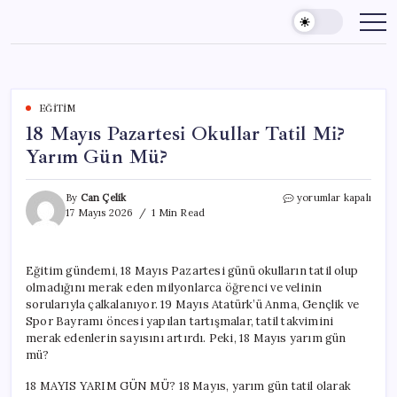
Skip
to
content
EĞITIM
18 Mayıs Pazartesi Okullar Tatil Mi?
Yarım Gün Mü?
18
By
Can Çelik
yorumlar kapalı
Mayıs
17 Mayıs 2026
1 Min Read
Pazartesi
Okullar
Tatil
Eğitim gündemi, 18 Mayıs Pazartesi günü okulların tatil olup
Mi?
olmadığını merak eden milyonlarca öğrenci ve velinin
Yarım
Gün
sorularıyla çalkalanıyor. 19 Mayıs Atatürk’ü Anma, Gençlik ve
Mü?
Spor Bayramı öncesi yapılan tartışmalar, tatil takvimini
için
merak edenlerin sayısını artırdı. Peki, 18 Mayıs yarım gün
mü?
18 MAYIS YARIM GÜN MÜ? 18 Mayıs, yarım gün tatil olarak